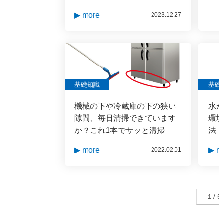
▶ more
2023.12.27
基礎知識
基
機械の下や冷蔵庫の下の狭い
水
隙間、毎日清掃できています
環
か？これ1本でサッと清掃
法
▶ more
▶ 
2022.02.01
1 / 