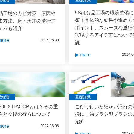
礎知識
基礎知識
5Sは食品工場の環境整備
品工場のカビ対策｜原因や
須！具体的な効果や進め方
去方法、床・天井の清掃ア
ポイント、スムーズな遂行
テムも紹介
実現するアイデアについて
more
2025.06.30
説
▶ more
2024.0
礎知識
基礎知識
ODEX HACCPとは？その重
こびり付いた細かい汚れの
性と今後の行方について
掃に！歯ブラシ型ブラシの
紹介
more
2022.06.06
▶ more
2022.0