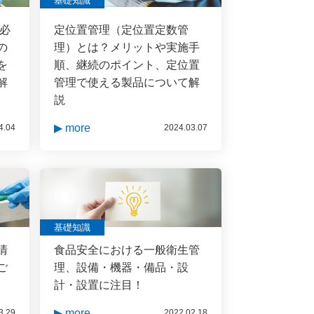
基礎知識
に必
定位置管理（定位置定数管
の
理）とは？メリットや実施手
を
順、継続のポイント、定位置
解
管理で使える製品について解
説
▶ more
4.04
2024.03.07
基礎知識
清
食品安全における一般衛生管
ご
理、設備・機器・備品・設
計・設置に注目！
▶ more
3.29
2022.02.18