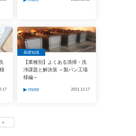
基礎知識
洗
【業種別】よくある清掃・洗
場様
浄課題と解決策 ～製パン工場
様編～
▶ more
2.17
2021.12.17
»