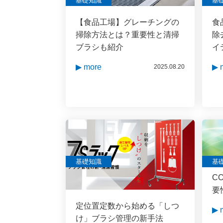
基礎知識
基
【食品工場】グレーチングの
食
掃除方法とは？重要性と清掃
除
ブラシも紹介
イ
▶ more
▶ 
2025.08.20
基礎知識
基
C
要
定位置定数から始める「しつ
▶ 
け」ブラシ管理の新手法