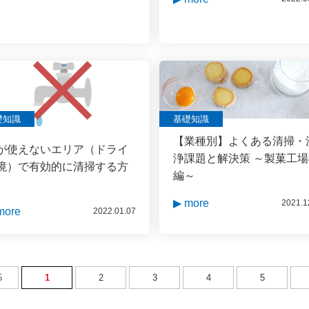
礎知識
基礎知識
【業種別】よくある清掃・
が使えないエリア（ドライ
浄課題と解決策 ～製菓工
境）で有効的に清掃する方
編～
▶ more
2021.1
more
2022.01.07
5
1
2
3
4
5