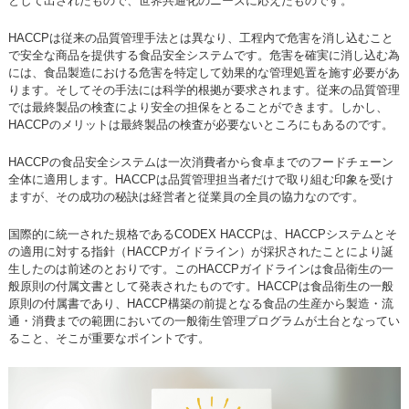
として出されたもので、世界共通化のニーズに応えたものです。
HACCPは従来の品質管理手法とは異なり、工程内で危害を消し込むこと
で安全な商品を提供する食品安全システムです。危害を確実に消し込む為
には、食品製造における危害を特定して効果的な管理処置を施す必要があ
ります。そしてその手法には科学的根拠が要求されます。従来の品質管理
では最終製品の検査により安全の担保をとることができます。しかし、
HACCPのメリットは最終製品の検査が必要ないところにもあるのです。
HACCPの食品安全システムは一次消費者から食卓までのフードチェーン
全体に適用します。HACCPは品質管理担当者だけで取り組む印象を受け
ますが、その成功の秘訣は経営者と従業員の全員の協力なのです。
国際的に統一された規格であるCODEX HACCPは、HACCPシステムとそ
の適用に対する指針（HACCPガイドライン）が採択されたことにより誕
生したのは前述のとおりです。このHACCPガイドラインは食品衛生の一
般原則の付属文書として発表されたものです。HACCPは食品衛生の一般
原則の付属書であり、HACCP構築の前提となる食品の生産から製造・流
通・消費までの範囲においての一般衛生管理プログラムが土台となってい
ること、そこが重要なポイントです。