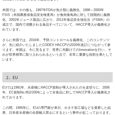
米国では、その後も、1997年FDAが魚介類に義務化、1998～2000年
FSIS（米国農務省食品安全検査局）が食肉食鳥肉に対して段階的に義務
化、2002年ジュース製品に広がり、2011年食品安全強化法（FSMA）の
成立で、国内で消費される食品すべてについて、HACCP導入が義務化さ
れています。
さらに米国では、2016年、予防コントロールを義務化、このコンテンツ
が、先に紹介いたしましたCODEX HACCPの2020年改訂につながって参
ります。米国は、今に至るまで、世界に先駆けてのInnovationを行い、そ
れが世界標準に取り入れられるという点で、非常に重要な役割を果たして
います。
2．EU
EUでは1991年、水産物にHACCP規制が導入されたのを皮切りに、2006
年、EC規制No.852/2004によって全食品に対してHACCP導入が義務化さ
れております。
この間、1995年に、EUの専門家が来日、ホタテ加工場などを査察した結
果、日本産水産物の全面輸入禁止にするという事件が起こっております。