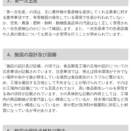
3．第一次生産
「第一次生産」の項は、主に農作物や畜産物を提供してくれる業者に対す
る要求事項です。有害物質の発生している環境で生産が行われていない
か、空気・農薬・肥料・飼料・動物医薬品等の汚染はなく正しく管理され
た一次生産物なのかについて確認します。また、一次生産者での生産設備
や人員の衛生についても然るべき管理を行うことが求められています。
4．施設の設計及び設備
「施設の設計及び設備」の項では、食品製造工場の立地や設計についての
注意事項が記載されています。注意事項では、例えば排水環境が十分でな
い場所や虫やそ族が群生している場所は食品衛生のトラブルに繋がるた
め、工場を建設する立地として不向きなことが挙げられています。そのほ
か工場内の設備についても言及されており、高い食品衛生レベルを実現す
る為の項目が記載されています。その具体的な記載の内容としては、工場
内の商品動線が交差汚染しない構造になっているか、排水溝の設置など清
掃がしやすい構造になっているか、床や窓が洗浄剤や殺菌剤に対応した材
質になっているか等があります。
6．施設の保守点検及び衛生