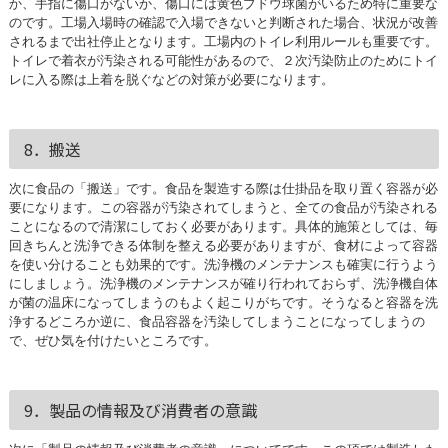
か、手指に傷口がないか、傷口には黄色ブドウ球菌がいるため特に重要な
のです。工場入場時の確認で入場できないと判断された場合、状況が改善
されるまで出社停止となります。工場内のトイレ利用ルールも重要です。
トイレで着衣が汚染される可能性があるので、２次汚染防止のためにトイ
レに入る際は上着を脱ぐなどの対策が必要になります。
8．搬送
次に食品の「搬送」です。食品を製造する際は仕掛品を取り置く容器が必
要になります。この容器が汚染されてしまうと、全ての食品が汚染される
ことになるので清潔にしておく必要があります。具体的施策としては、毎
回きちんと洗浄できる体制を整える必要がありますが、食材によって容器
を使い分けることも効果的です。洗浄機のメンテナンスも確実に行うよう
にしましょう。洗浄機のメンテナンスが確り行われておらず、洗浄機自体
が菌の温床になってしまうのもよく起こりがちです。そうなると容器を洗
浄するどころか逆に、食品容器を汚染してしまうことになってしまうの
で、ぜひ気を付けたいところです。
9．製品の情報及び消費者の意識