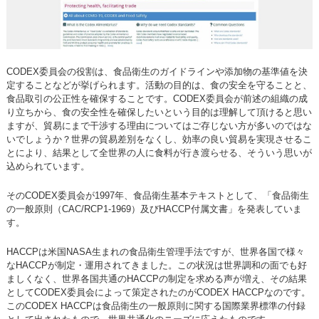
CODEX委員会の役割は、食品衛生のガイドラインや添加物の基準値を決
定することなどが挙げられます。活動の目的は、食の安全を守ることと、
食品取引の公正性を確保することです。CODEX委員会が前述の組織の成
り立ちから、食の安全性を確保したいという目的は理解して頂けると思い
ますが、貿易にまで干渉する理由についてはご存じない方が多いのではな
いでしょうか？世界の貿易差別をなくし、効率の良い貿易を実現させるこ
とにより、結果として全世界の人に食料が行き渡らせる、そういう思いが
込められています。
そのCODEX委員会が1997年、食品衛生基本テキストとして、「食品衛生
の一般原則（CAC/RCP1-1969）及びHACCP付属文書」を発表していま
す。
HACCPは米国NASA生まれの食品衛生管理手法ですが、世界各国で様々
なHACCPが制定・運用されてきました。この状況は世界調和の面でも好
ましくなく、世界各国共通のHACCPの制定を求める声が増え、その結果
としてCODEX委員会によって策定されたのがCODEX HACCPなのです。
このCODEX HACCPは食品衛生の一般原則に関する国際業界標準の付録