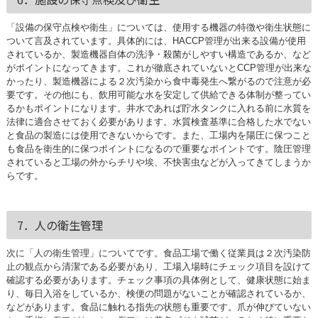
「設備の保守点検や衛生」については、使用する機器の特徴や衛生状態に
ついて言及されています。具体的には、HACCP管理が出来る設備が使用
されているか、製造機器自体の洗浄・殺菌がしやすい構造であるか、など
がポイントになってきます。これが徹底されていないとCCP管理が出来な
かったり、製造機器による２次汚染から食中毒発生へ繋がるので注意が必
要です。その他にも、飲用可能な水を安定して供給できる体制が整ってい
るかもポイントになります。井水であれば貯水タンクに入れる前に水質を
法律に適合させておく必要があります。水質検査基準に合格した水でない
と食品の製造には使用できないからです。また、工場内を陽圧に保つこと
も食品を衛生的に保つポイントになるので重要なポイントです。陰圧管理
されていると工場の外からチリや埃、不快害虫などが入ってきてしまうか
らです。
7．人の衛生管理
次に「人の衛生管理」についてです。食品工場で働く従業員は２次汚染防
止の観点から清潔である必要があり、工場入場時にチェック項目を設けて
確認する必要があります。チェック事項の具体例として、健康状態に始ま
り、毎日入浴をしているか、検便の問題がないことが確認されているか、
などがあります。食品に触れる指先の状態も重要です。爪が伸びていない