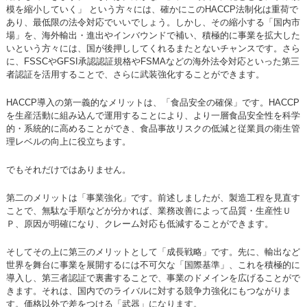
模を縮小していく」 という方々には、確かにこのHACCP法制化は重荷で
あり、最低限の法令対応でいいでしょう。しかし、その縮小する「国内市
場」を、海外輸出・進出やインバウンドで補い、積極的に事業を拡大した
いという方々には、国が後押ししてくれるまたとないチャンスです。さら
に、FSSCやGFSI承認認証規格やFSMAなどの海外法令対応といった第三
者認証を活用することで、さらに武装強化することができます。
HACCP導入の第一義的なメリットは、「食品安全の確保」です。HACCP
を生産活動に組み込んで運用することにより、より一層食品安全性を科学
的・系統的に高めることができ、食品事故リスクの低減と従業員の衛生管
理レベルの向上に役立ちます。
でもそれだけではありません。
第二のメリットは「事業強化」です。前述しましたが、製造工程を見直す
ことで、無駄な手順などが分かれば、業務改善によって品質・生産性Ｕ
Ｐ、原因が明確になり、クレーム対応も低減することができます。
そしてその上に第三のメリットとして「成長戦略」です。先に、輸出など
世界を舞台に事業を展開するには不可欠な「国際基準」、これを積極的に
導入し、第三者認証で裏書することで、事業のドメインを広げることがで
きます。それは、国内でのライバルに対する競争力強化にもつながりま
す。価格以外で差をつける「武器」になります。