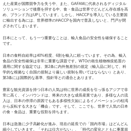
えた産業が国際競争力を失う中、また、GAFAMに代表されるディジタル
ソリューションで後塵を拝する中、食・食品は世界でどんどん存在感を高
め、ブランド力はUPしています。しかし、HACCPを導入している主要国
に輸出する為には、世界標準のHACCPを国内で普及しないと、門戸が閉
ざされてしまいます。
日本にとって、もう一つ重要なことは、輸入食品の安全性を確保すること
です。
日本の食料自給率は40%程度、6割を輸入に頼っています。その為、輸入
食品の安全性確保は非常に重要な課題です。WTOの衛生植物検疫処置の
適用に関する協定では、第2条に内外無差別の規定（輸入品に対して、科
学的な根拠なく自国の規制より厳しい規制を用いてはならない）とあり、
第3条には国際的な基準、指針等との適合とあります。
豊富な観光資源を持つ日本の人気は特に世界の成長を引っ張るアジアで非
常に高く、インバウンドは、将来の大きな成長産業であり、多様な人の流
入は、日本の停滞の原因でもある多様性欠如によるイノベーションの枯渇
から反転する大きな「機会」です。そして、ここでも、世界で人気の日本
の食・食品は、重要な役割を持ちます。
日本は急激に少子高齢化が進み、現在の延長での「国内市場」はどんどん
縮小していきます。「それは仕方がない」、「時代の変化とともに事業規