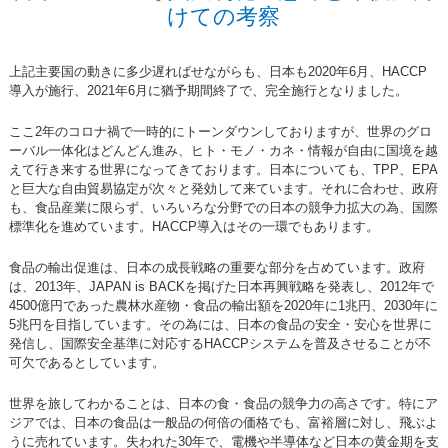
けての考察
上記主要国の動きに多少遅ればせながらも、日本も2020年6月、HACCP
導入が施行、2021年6月に猶予期間終了で、完全施行となりました。
ここ2年のコロナ禍で一時的にトーンダウンしておりますが、世界のグロ
ーバル一体化はどんどん進み、ヒト・モノ・カネ・情報が自由に国境を越
えて行き来する世界になってきております。日本についても、TPP、EPA
と巨大な自由貿易協定が次々と発効して来ています。それに合わせ、政府
も、食品産業に限らず、いろいろな分野での日本の競争力拡大の為、国際
標準化を進めています。HACCP導入はその一環でもあります。
食品の輸出促進は、日本の成長戦略の重要な部分を占めています。政府
は、2013年、JAPAN is BACKを掲げた日本再興戦略を発表し、2012年で
4500億円であった農林水産物・食品の輸出額を2020年に1兆円、2030年に
5兆円を目指しています。その為には、日本の食品の安全・安心を世界に
発信し、国際安全基準に対応するHACCPシステムを普及させることが不
可欠であるとしています。
世界を旅してわかることは、日本の食・食品の競争力の高さです。特にア
ジアでは、日本の食品は一般品の何倍の価格でも、富裕層に対し、飛ぶよ
うに売れています。失われた30年で、電機や半導体など日本の黄金期を支