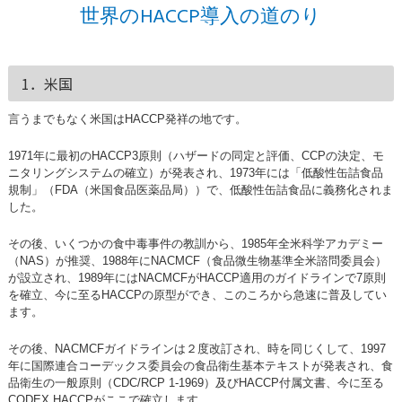
世界のHACCP導入の道のり
1．米国
言うまでもなく米国はHACCP発祥の地です。
1971年に最初のHACCP3原則（ハザードの同定と評価、CCPの決定、モ
ニタリングシステムの確立）が発表され、1973年には「低酸性缶詰食品
規制」（FDA（米国食品医薬品局））で、低酸性缶詰食品に義務化されま
した。
その後、いくつかの食中毒事件の教訓から、1985年全米科学アカデミー
（NAS）が推奨、1988年にNACMCF（食品微生物基準全米諮問委員会）
が設立され、1989年にはNACMCFがHACCP適用のガイドラインで7原則
を確立、今に至るHACCPの原型ができ、このころから急速に普及してい
ます。
その後、NACMCFガイドラインは２度改訂され、時を同じくして、1997
年に国際連合コーデックス委員会の食品衛生基本テキストが発表され、食
品衛生の一般原則（CDC/RCP 1-1969）及びHACCP付属文書、今に至る
CODEX HACCPがここで確立します。