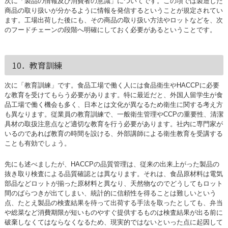
次に「製品の情報及び消費者の意識」についてです。この項では製造した
商品の取り扱いが分かるように情報を発信するということが規定されてい
ます。工場出荷した後にも、その商品の取り扱い方法やロットなどを、次
のフードチェーンの段階へ明確にしておく必要があるということです。
10．教育訓練
次に「教育訓練」です。食品工場で働く人には食品衛生やHACCPに必要
な教育を受けてもらう必要があります。特に最近だと、外国人留学生が食
品工場で働く機会も多く、日本とは文化が異なるため衛生に関する考え方
も異なります。従業員の教育訓練で、一般衛生管理やCCPの重要性、清潔
具材の取扱注意点など適切な教育を行う必要があります。社内に専門家が
いるのであれば教育の時間を設ける、外部講師による衛生教育を受講する
ことも有効でしょう。
先にも述べましたが、HACCPの品質管理は、従来の出来上がった製品の
抜き取り検査による品質確認とは異なります。それは、食品原材料は電気
部品などロットが揃った原材料と異なり、天然物なのでどうしてもロット
間のばらつきが出てしまい、統計的に信頼性を得ることは難しいという
点、たとえ製品の検査結果を待って出荷する手法を取ったとしても、弁当
や総菜など消費期限が短いものやすぐ提供するものは検査結果が出る前に
破棄しなくてはならなくなるため、現実的ではないといった点に起因して