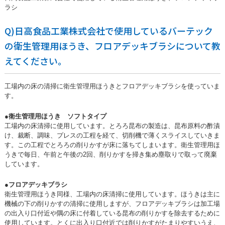
ラシ
Q)日高食品工業株式会社で使用しているバーテック
の衛生管理用ほうき、フロアデッキブラシについて教
えてください。
工場内の床の清掃に衛生管理用ほうきとフロアデッキブラシを使っていま
す。
●衛生管理用ほうき ソフトタイプ
工場内の床清掃に使用しています。とろろ昆布の製造は、昆布原料の酢漬
け、裁断、調味、プレスの工程を経て、切削機で薄くスライスしていきま
す。この工程でとろろの削りかすが床に落ちてしまいます。衛生管理用ほ
うきで毎日、午前と午後の2回、削りかすを掃き集め塵取りで取って廃棄
しています。
●フロアデッキブラシ
衛生管理用ほうき同様、工場内の床清掃に使用しています。ほうきは主に
機械の下の削りかすの清掃に使用しますが、フロアデッキブラシは加工場
の出入り口付近や隅の床に付着している昆布の削りかすを除去するために
使用しています。とくに出入り口付近では削りかすがたまりやすいうえ、