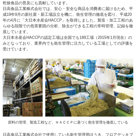
乾燥食品の普及にも貢献しています。
日高食品工業株式会社では、安心・安全な商品を消費者に届けるため、平
成19年9月の新社屋・新工場設立を機に、衛生管理の徹底を図り、平成20
年の4月に「大日本水産会HACCP」を取得しました。製造・加工工程のあ
らゆる段階での危害要因の分析、除去ができる工程の常時管理、記録を徹
底しています。
大日本水産会HACCPの認定工場は全国でも189工場（2015年1月現在）の
みとなっており、業界内でも衛生管理に注力している工場としての評価を
受けています。
原料の管理、製造工程など、ＨＡＣＣＰに基づく衛生管理を徹底している
日高食品工業株式会社で使用している衛生管理用ほうき、フロアデッキブ