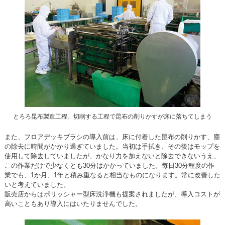
とろろ昆布製造工程。切削する工程で昆布の削りかすが床に落ちてしまう
また、フロアデッキブラシの導入前は、床に付着した昆布の削りかす、塵
の除去に時間がかかり過ぎていました。当初は手拭き、その後はモップを
使用して除去していましたが、かなり力を加えないと除去できないうえ、
この作業だけで少なくとも30分はかかっていました。毎日30分程度の作
業でも、1か月、1年と積み重なると相当なものになります。常に改善した
いと考えていました。
販売店からはポリッシャー型床洗浄機も提案されましたが、導入コストが
高いこともあり導入にはいたりませんでした。