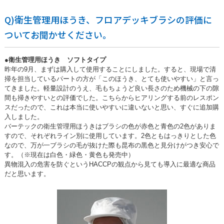
Q)衛生管理用ほうき、フロアデッキブラシの評価に
ついてお聞かせください。
●衛生管理用ほうき ソフトタイプ
昨年の9月、まずは購入して使用することにしました。すると、現場で清
掃を担当しているパートの方が「このほうき、とても使いやすい」と言っ
てきました。軽量設計のうえ、毛もちょうど良い長さのため機械の下の隙
間も掃きやすいとの評価でした。こちらからヒアリングする前のレスポン
スだったので、これは本当に使いやすいに違いないと思い、すぐに追加購
入しました。
バーテックの衛生管理用ほうきはブラシの色が赤色と青色の2色がありま
すので、それぞれライン別に使用しています。2色ともはっきりとした色
なので、万が一ブラシの毛が抜けた際も昆布の黒色と見分けがつき安心で
す。（※現在は白色・緑色・黄色も発売中）
異物混入の危害を防ぐというHACCPの観点から見ても導入に最適な商品
だと思います。