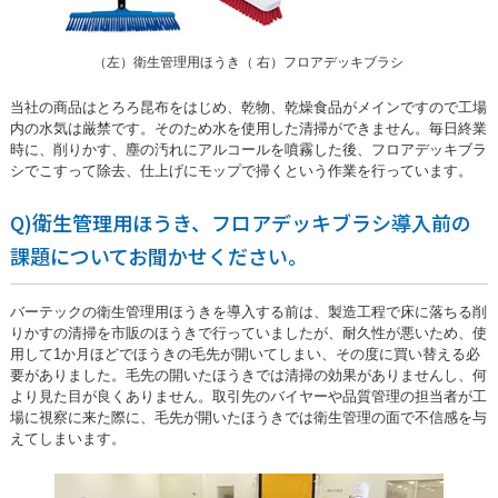
（左）衛生管理用ほうき（ 右）フロアデッキブラシ
当社の商品はとろろ昆布をはじめ、乾物、乾燥食品がメインですので工場
内の水気は厳禁です。そのため水を使用した清掃ができません。毎日終業
時に、削りかす、塵の汚れにアルコールを噴霧した後、フロアデッキブラ
シでこすって除去、仕上げにモップで掃くという作業を行っています。
Q)衛生管理用ほうき、フロアデッキブラシ導入前の
課題についてお聞かせください。
バーテックの衛生管理用ほうきを導入する前は、製造工程で床に落ちる削
りかすの清掃を市販のほうきで行っていましたが、耐久性が悪いため、使
用して1か月ほどでほうきの毛先が開いてしまい、その度に買い替える必
要がありました。毛先の開いたほうきでは清掃の効果がありませんし、何
より見た目が良くありません。取引先のバイヤーや品質管理の担当者が工
場に視察に来た際に、毛先が開いたほうきでは衛生管理の面で不信感を与
えてしまいます。