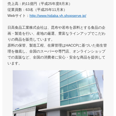
売上高：約11億円（平成25年度8月末）
従業員数：63名（平成25年11月末）
Webサイト：
http://www.hidaka.yh.shopserve.jp/
日高食品工業株式会社は、昆布や若布を原料とする食品の企
画・製造を行い、産地の厳選、豊富なラインアップでこだわ
りの商品を販売しています。
原料の保管、製造工程、在庫管理はHACCPに基づいた衛生管
理を徹底し、全国のスーパーや専門店、オンラインショップ
での直販など、全国の消費者に安心・安全な商品を提供して
います。