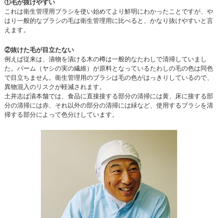
①毛が抜けやすい
これは衛生管理用ブラシを使い始めてより鮮明にわかったことですが、や
はり一般的なブラシの毛は衛生管理用に比べると、かなり抜けやすいと言
えます。
②抜けた毛が目立たない
例えば従来は、漬物を漬ける木の樽は一般的なたわしで清掃していまし
た。パーム（ヤシの実の繊維）が原料となっているたわしの毛の色は同色
で目立ちません。衛生管理用のブラシは毛の色がはっきりしているので、
異物混入のリスクが軽減されます。
土井志ば漬本舗では、食品に直接接する部分の清掃には黄、床に接する部
分の清掃には赤、それ以外の部分の清掃には緑など、使用するブラシを清
掃する部分によって色分けしています。