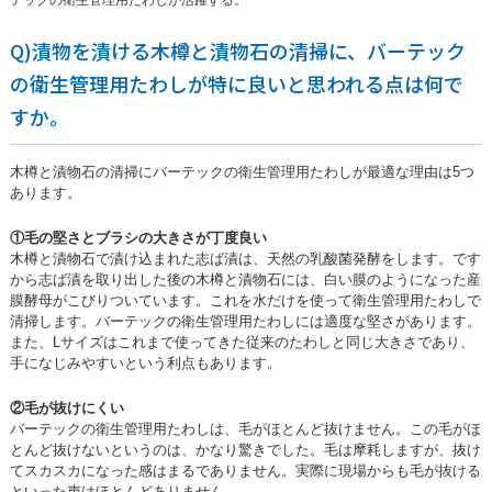
テックの衛生管理用たわしが活躍する。
Q)漬物を漬ける木樽と漬物石の清掃に、バーテック
の衛生管理用たわしが特に良いと思われる点は何で
すか。
木樽と漬物石の清掃にバーテックの衛生管理用たわしが最適な理由は5つ
あります。
①毛の堅さとブラシの大きさが丁度良い
木樽と漬物石で漬け込まれた志ば漬は、天然の乳酸菌発酵をします。です
から志ば漬を取り出した後の木樽と漬物石には、白い膜のようになった産
膜酵母がこびりついています。これを水だけを使って衛生管理用たわしで
清掃します。バーテックの衛生管理用たわしには適度な堅さがあります。
また、Lサイズはこれまで使ってきた従来のたわしと同じ大きさであり、
手になじみやすいという利点もあります。
②毛が抜けにくい
バーテックの衛生管理用たわしは、毛がほとんど抜けません。この毛がほ
とんど抜けないというのは、かなり驚きでした。毛は摩耗しますが、抜け
てスカスカになった感はまるでありません。実際に現場からも毛が抜ける
といった声はほとんどありません。