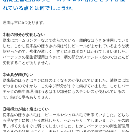
れている点とは何でしょうか。
理由は主に5つあります。
①柄の部分が劣化しない
従来はホームセンターなどで売られている一般的なほうきを使用していま
した。しかし従来品のほうきの柄は竹にビニールがまかれているような状
態だったので、劣化が激しく、すぐにボロボロとはがれてしまいました。
バーテックの衛生管理用ほうきは、柄の部分がステンレスなのでほとんど
劣化することがありません。
②金具が錆びない
従来品のほうきはネジに釘のようなものが使われていました。漬物には塩
がつきものですから、このネジ部分がすぐに錆びていました。しかしバー
テックの衛生管理用ほうきはネジ部分にもステンレスが使われているの
で、錆びる事もありません。
③清掃力が強く衰えにくい
従来品のほうきの毛は、ビニールやシュロの毛で出来ていました。どちら
も毛がすぐに抜けたり摩耗したり、へたったりしてしまいました。その結
果、掃く力もすぐに弱ってしまいました。しかしバーテックの衛生管理用
ほうきの毛は抜けにくく、またしっかりしているので清掃力が強く、なか