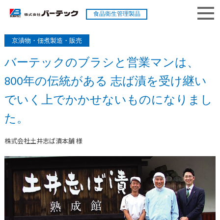
食品衛生管理製品
京漬物・佃煮製造・販売
バーテックのブラシと営業マンは、
800年の伝統がある 志ば漬を受け継い
でいく上で
かかせないものになりまし
た。
株式会社土井志ば漬本舗 様