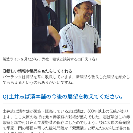
製造ラインを見ながら、弊社・猪坂と談笑する出口氏（右）
③新しい情報や製品をもたらしてくれる
バーテックは商品を常に改良しています。新製品や改良した製品を紹介し
てもらえるというのもありがたいですね。
Q)土井志ば漬本舗の今後の展望を教えてください。
土井志ば漬本舗が製造・販売している志ば漬は、800年以上の伝統があり
ます。ここ大原の地では元々赤紫蘇の栽培が盛んでした。志ば漬はこの赤
紫蘇と塩で付け込んで夏野菜の保存にしたのでしょう。後に大原の寂光院
で平家一門の菩提を弔った建礼門院が「紫葉漬」と呼んだのが志ば漬の名