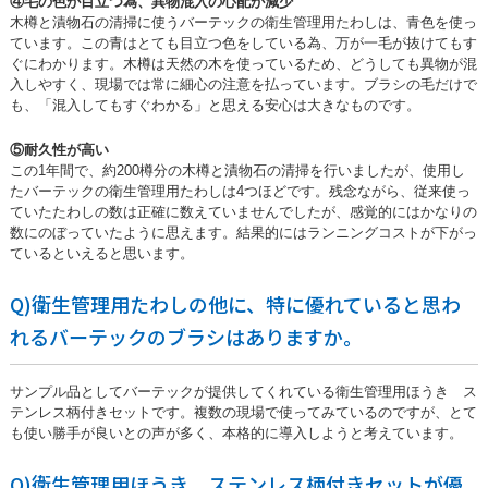
④毛の色が目立つ為、異物混入の心配が減少
木樽と漬物石の清掃に使うバーテックの衛生管理用たわしは、青色を使っ
ています。この青はとても目立つ色をしている為、万が一毛が抜けてもす
ぐにわかります。木樽は天然の木を使っているため、どうしても異物が混
入しやすく、現場では常に細心の注意を払っています。ブラシの毛だけで
も、「混入してもすぐわかる」と思える安心は大きなものです。
⑤耐久性が高い
この1年間で、約200樽分の木樽と漬物石の清掃を行いましたが、使用し
たバーテックの衛生管理用たわしは4つほどです。残念ながら、従来使っ
ていたたわしの数は正確に数えていませんでしたが、感覚的にはかなりの
数にのぼっていたように思えます。結果的にはランニングコストが下がっ
ているといえると思います。
Q)衛生管理用たわしの他に、特に優れていると思わ
れるバーテックのブラシはありますか。
サンプル品としてバーテックが提供してくれている衛生管理用ほうき ス
テンレス柄付きセットです。複数の現場で使ってみているのですが、とて
も使い勝手が良いとの声が多く、本格的に導入しようと考えています。
Q)衛生管理用ほうき ステンレス柄付きセットが優