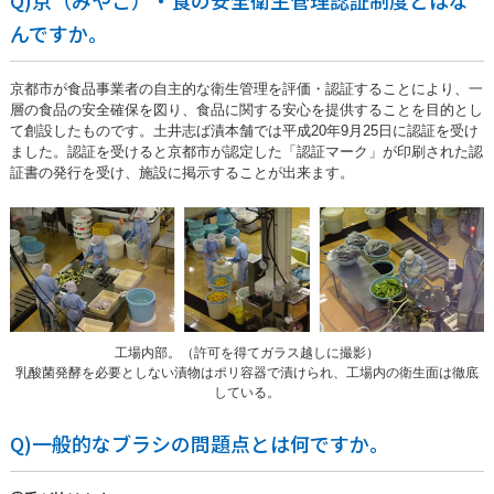
んですか。
京都市が食品事業者の自主的な衛生管理を評価・認証することにより、一
層の食品の安全確保を図り、食品に関する安心を提供することを目的とし
て創設したものです。土井志ば漬本舗では平成20年9月25日に認証を受け
ました。認証を受けると京都市が認定した「認証マーク」が印刷された認
証書の発行を受け、施設に掲示することが出来ます。
工場内部。（許可を得てガラス越しに撮影）
乳酸菌発酵を必要としない漬物はポリ容器で漬けられ、工場内の衛生面は徹底
している。
Q)一般的なブラシの問題点とは何ですか。