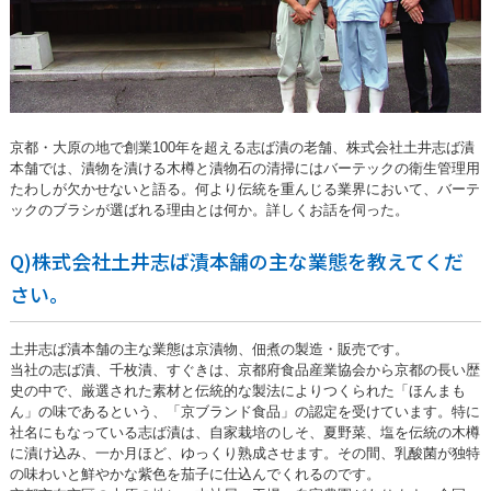
京都・大原の地で創業100年を超える志ば漬の老舗、株式会社土井志ば漬
本舗では、漬物を漬ける木樽と漬物石の清掃にはバーテックの衛生管理用
たわしが欠かせないと語る。何より伝統を重んじる業界において、バーテ
ックのブラシが選ばれる理由とは何か。詳しくお話を伺った。
Q)株式会社土井志ば漬本舗の主な業態を教えてくだ
さい。
土井志ば漬本舗の主な業態は京漬物、佃煮の製造・販売です。
当社の志ば漬、千枚漬、すぐきは、京都府食品産業協会から京都の長い歴
史の中で、厳選された素材と伝統的な製法によりつくられた「ほんまも
ん」の味であるという、「京ブランド食品」の認定を受けています。特に
社名にもなっている志ば漬は、自家栽培のしそ、夏野菜、塩を伝統の木樽
に漬け込み、一か月ほど、ゆっくり熟成させます。その間、乳酸菌が独特
の味わいと鮮やかな紫色を茄子に仕込んでくれるのです。