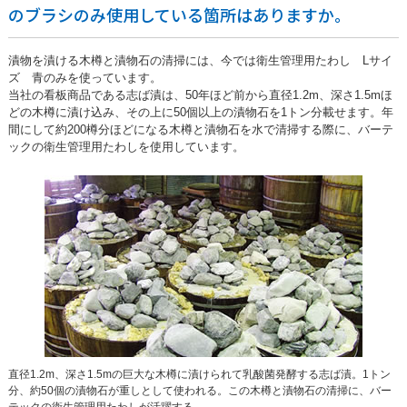
のブラシのみ使用している箇所はありますか。
漬物を漬ける木樽と漬物石の清掃には、今では衛生管理用たわし Lサイ
ズ 青のみを使っています。
当社の看板商品である志ば漬は、50年ほど前から直径1.2m、深さ1.5mほ
どの木樽に漬け込み、その上に50個以上の漬物石を1トン分載せます。年
間にして約200樽分ほどになる木樽と漬物石を水で清掃する際に、バーテ
ックの衛生管理用たわしを使用しています。
直径1.2m、深さ1.5mの巨大な木樽に漬けられて乳酸菌発酵する志ば漬。1トン
分、約50個の漬物石が重しとして使われる。この木樽と漬物石の清掃に、バー