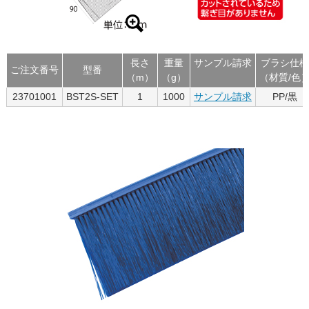
長さ
重量
サンプル請求
ブラシ仕様
ご注文番号
型番
（m）
（g）
（材質/色
23701001
BST2S-SET
1
1000
サンプル請求
PP/黒