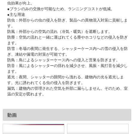
虫効果が向上。
●ブラシのみの交換が可能なため、ランニングコストが低減。
●主な用途
防虫：外部からの虫の侵入を防ぎ、製品への異物混入対策に貢献しま
す。
防風：外部からの空気の流れ（冷気・暖気）を遮断します。
防塵：空気の流れと一緒に運ばれてくる塵やホコリなどの侵入を防ぎ
ます。
防雪：冬場の夜間に発生する、シャッターケース内への雪の侵入を防
ぎ、凍結や漏電の対策が可能です。
防鳥：鳥によるシャッターケース内への侵入と営巣を防ぎます。
防音：風によるシャッターの揺れを減少させ、風振・風打音を減少し
ます。
遮光：夜間、シャッターの隙間から洩れる、建物内の光を遮光しま
す。光に誘われてくる虫の侵入を防ぎます。
漏気：建物内の管理された空気を外部に漏らしません。そのため、室
温の安定が図れます。
動画