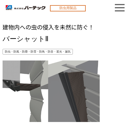
防虫用製品
建物内への虫の侵入を未然に防ぐ！
バーシャットⅡ
防虫・防風・防塵・防雪・防鳥・防音・遮光・漏気