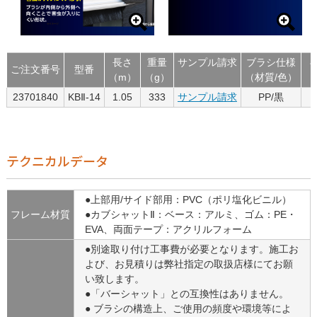
長さ
重量
サンプル請求
ブラシ仕様
ご注文番号
型番
（m）
（g）
（材質/色）
（
23701840
KBⅡ-14
1.05
333
サンプル請求
PP/黒
テクニカルデータ
●上部用/サイド部用：PVC（ポリ塩化ビニル）
フレーム材質
●カブシャットⅡ：ベース：アルミ、ゴム：PE・
EVA、両面テープ：アクリルフォーム
●別途取り付け工事費が必要となります。施工お
よび、お見積りは弊社指定の取扱店様にてお願
い致します。
●「バーシャット」との互換性はありません。
● ブラシの構造上、ご使用の頻度や環境等によ