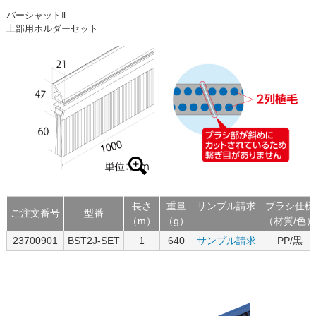
バーシャットⅡ
上部用ホルダーセット
長さ
重量
サンプル請求
ブラシ仕様
ご注文番号
型番
（m）
（g）
（材質/色）
23700901
BST2J-SET
1
640
サンプル請求
PP/黒