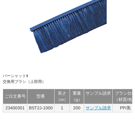
バーシャットⅡ
交換用ブラシ（上部用）
長さ
重量
サンプル請求
ブラシ仕
ご注文番号
型番
（m）
（g）
（材質/色
23400301
BST2J-1000
1
200
サンプル請求
PP/黒