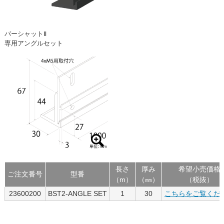
バーシャットⅡ
専用アングルセット
長さ
厚み
希望小売価格
ご注文番号
型番
（m）
（㎜）
（税抜）
23600200
BST2-ANGLE SET
1
30
こちらをご覧くだ