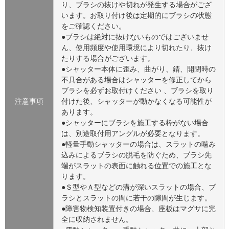
り、ブラシの抜けや切れが発生する場合がござ
います。お取り付け後は定期的にブラシの状態
をご確認ください。
●ブラシは絶対に抜けないものではございませ
ん、使用頻度や使用環境により切れたり、抜け
たりする場合がございます。
●シャッター本体に歪み、曲がり、錆、開閉時の
不具合がある場合はシャッターを修正してから
ブラシを必ずお取付けください 、ブラシを取り
注意事項
付けた後、シャッターが動かなくなる可能性が
あります。
●シャッターにブラシを施工する枠がない場合
は、別途取付用アングルが必要となります。
●軽量手動シャッターの場合は、スラットの噛み
込みによるブラシの脱毛を防ぐため、ブラシ先
端がスラットの表面に触れる位置での施工とな
ります。
●Ｓ型やＡ型などの溝が深いスラットの場合、ブ
ラシとスラットの間に若干の隙間が生じます。
●障害物検知装置付きの場合、座板はマグサに完
全に収納されません。