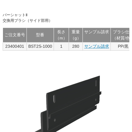
バーシャットⅡ
交換用ブラシ（サイド部用）
長さ
重量
サンプル請求
ブラシ仕
ご注文番号
型番
（m）
（g）
（材質/色
23400401
BST2S-1000
1
280
サンプル請求
PP/黒