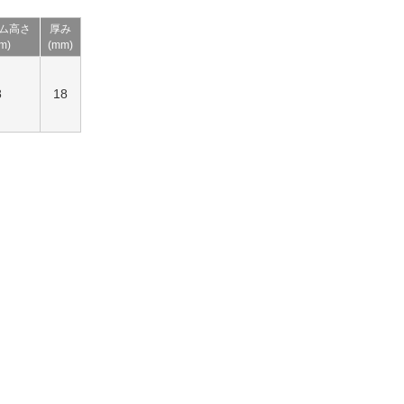
ム高さ
厚み
m)
(mm)
8
18