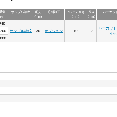
重量
サンプル請求
毛丈
毛刈加工
フレーム高さ
厚み
バーカッ
（g）
(mm)
(mm)
(mm)
240
バーカット
1200
サンプル請求
30
オプション
10
23
別売
6000