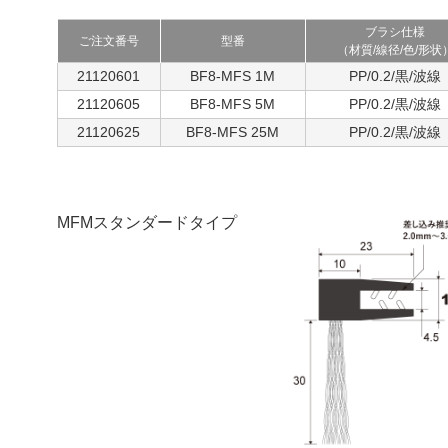
ブラシ仕様
ご注文番号
型番
（材質/線径/色/形状
21120601
BF8-MFS 1M
PP/0.2/黒/波線
21120605
BF8-MFS 5M
PP/0.2/黒/波線
21120625
BF8-MFS 25M
PP/0.2/黒/波線
MFMスタンダードタイプ