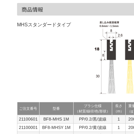
商品情報
MHSスタンダードタイプ
ブラシ仕様
長さ
重
ご注文番号
型番
（材質/線径/色/形状）
（m）
（g
21100601
BF8-MHS 1M
PP/0.2/黒/波線
1
20
21100001
BF8-MHSY 1M
PP/0.2/黄/波線
1
20