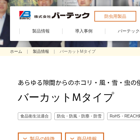
防虫用製品
製品情報
導入事例
バーテック
ホーム
製品情報
バーカットMタイプ
あらゆる隙間からのホコリ・風・雪・虫の
バーカットMタイプ
食品衛生法適合
防虫・防風・防塵・防雪
RoHS・REAC
製品の特徴
商品情報