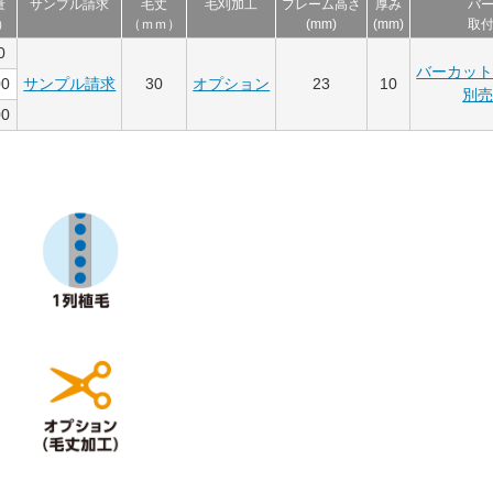
量
サンプル請求
毛丈
毛刈加工
フレーム高さ
厚み
バ
）
（ｍｍ）
(mm)
(mm)
取
0
バーカッ
00
サンプル請求
30
オプション
23
10
別
00