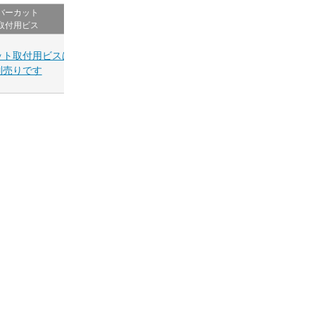
バーカット
取付用ビス
ット取付用ビスは
別売りです