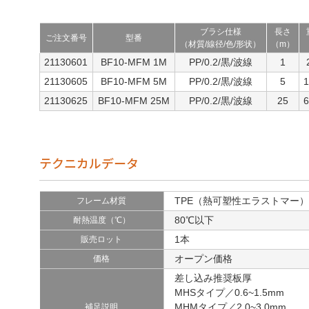
ブラシ仕様
長さ
ご注文番号
型番
（材質/線径/色/形状）
（m）
21130601
BF10-MFM 1M
PP/0.2/黒/波線
1
21130605
BF10-MFM 5M
PP/0.2/黒/波線
5
21130625
BF10-MFM 25M
PP/0.2/黒/波線
25
テクニカルデータ
TPE（熱可塑性エラストマー）
フレーム材質
80℃以下
耐熱温度（℃）
1本
販売ロット
オープン価格
価格
差し込み推奨板厚
MHSタイプ／0.6~1.5mm
MHMタイプ／2.0~3.0mm
補足説明