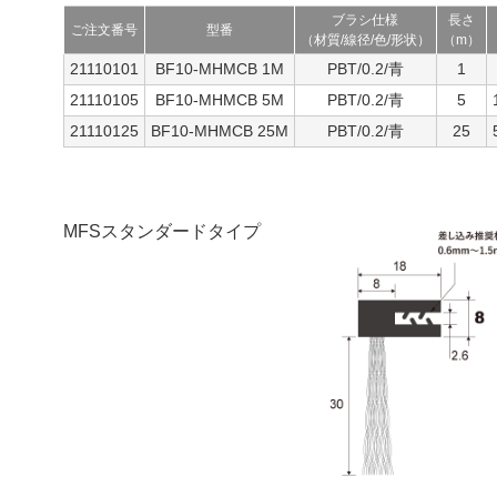
ブラシ仕様
長さ
ご注文番号
型番
（材質/線径/色/形状）
（m）
21110101
BF10-MHMCB 1M
PBT/0.2/青
1
21110105
BF10-MHMCB 5M
PBT/0.2/青
5
21110125
BF10-MHMCB 25M
PBT/0.2/青
25
MFSスタンダードタイプ