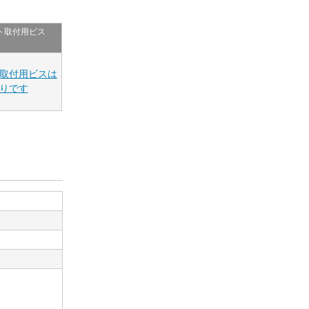
ト取付用ビス
取付用ビスは
りです