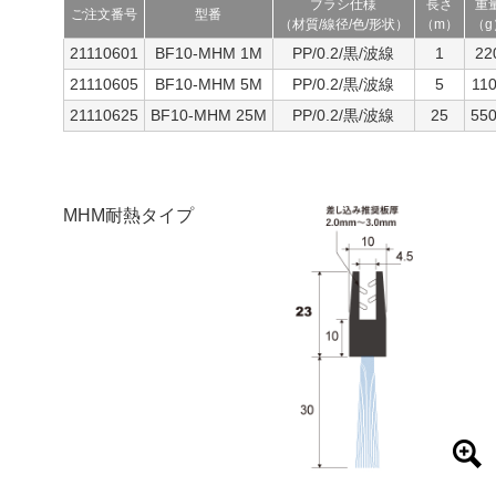
ブラシ仕様
長さ
重
ご注文番号
型番
（材質/線径/色/形状）
（m）
（g
21110601
BF10-MHM 1M
PP/0.2/黒/波線
1
22
21110605
BF10-MHM 5M
PP/0.2/黒/波線
5
11
21110625
BF10-MHM 25M
PP/0.2/黒/波線
25
55
MHM耐熱タイプ