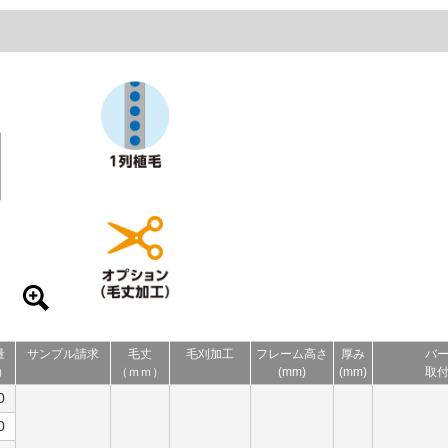
量
サンプル請求
毛丈
毛刈加工
フレーム高さ
厚み
バ
）
（ｍｍ）
(mm)
(mm)
取
0
0