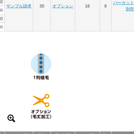
00
バーカッ
サンプル請求
30
オプション
18
8
別
00
00
00