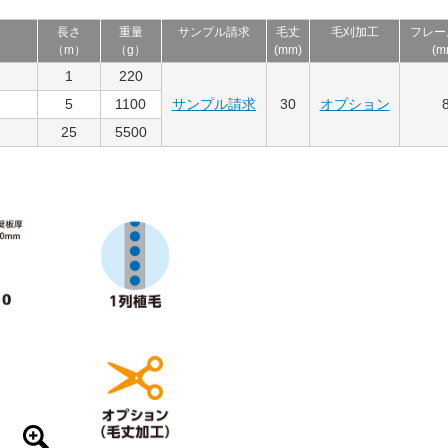
長さ
重量
サンプル請求
毛丈
毛刈加工
フレー
）
（m）
（g）
(mm)
(m
1
220
5
1100
サンプル請求
30
オプション
25
5500