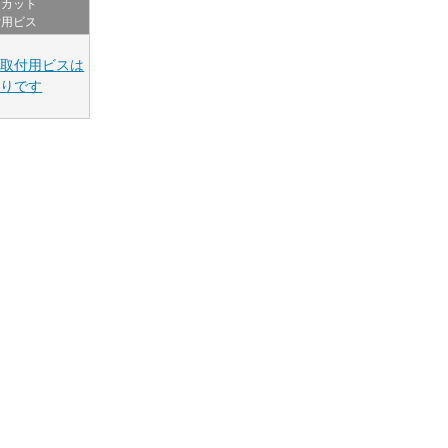
ーカット
付用ビス
ト取付用ビスは
売りです