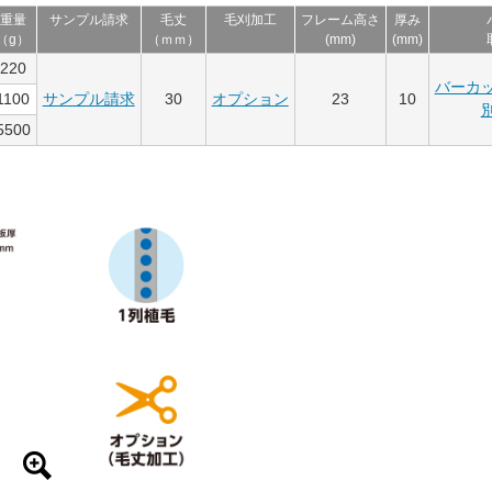
重量
サンプル請求
毛丈
毛刈加工
フレーム高さ
厚み
（g）
（ｍｍ）
(mm)
(mm)
220
バーカ
1100
サンプル請求
30
オプション
23
10
5500