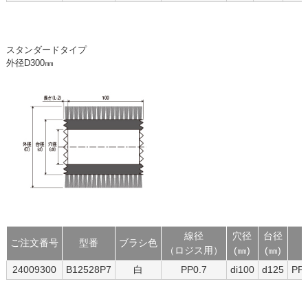
スタンダードタイプ
外径D300㎜
線径
穴径
台径
ご注文番号
型番
ブラシ色
（ロジス用）
(㎜)
(㎜)
24009300
B12528P7
白
PP0.7
di100
d125
P