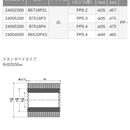
（ロジス用）
(㎜)
(㎜)
24002300
B5718P2L
PP0.2
di35
d57
24005200
B7518P3
PP0.3
di35
d75
白
PP
24005300
B7518P4
PP0.4
di35
d75
24004000
B6520P4S
PP0.4
di40
d65
スタンダードタイプ
外径D150㎜