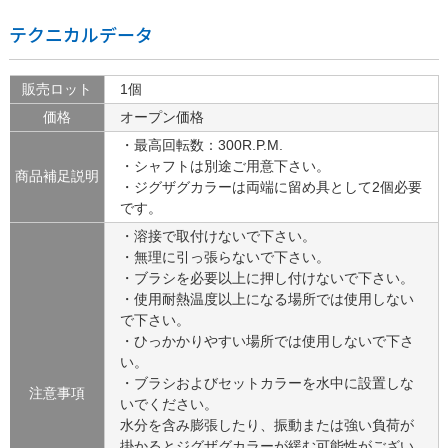
テクニカルデータ
販売ロット
1個
価格
オープン価格
・最高回転数：300R.P.M.
・シャフトは別途ご用意下さい。
商品補足説明
・ジグザグカラーは両端に留め具として2個必要
です。
・溶接で取付けないで下さい。
・無理に引っ張らないで下さい。
・ブラシを必要以上に押し付けないで下さい。
・使用耐熱温度以上になる場所では使用しない
で下さい。
・ひっかかりやすい場所では使用しないで下さ
い。
・ブラシおよびセットカラーを水中に設置しな
注意事項
いでください。
水分を含み膨張したり、振動または強い負荷が
掛かるとジグザグカラーが緩む可能性がござい