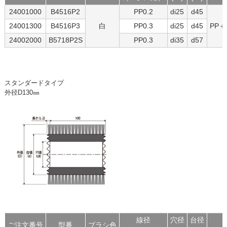
24001000
B4516P2
PP0.2
di25
d45
24001300
B4516P3
白
PP0.3
di25
d45
PP
24002000
B5718P2S
PP0.3
di35
d57
スタンダードタイプ
外径D130㎜
線径
穴径
台径
ご注文番号
型番
ブラシ色