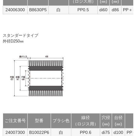
（ロジス用）
(㎜)
(㎜)
24006300
B8630P5
白
PP0.5
di60
d86
PP＋
スタンダードタイプ
外径D250㎜
線径
穴径
台径
ご注文番号
型番
ブラシ色
（ロジス用）
(㎜)
(㎜)
24007300
B10022P6
白
PP0.6
di75
d100
PP