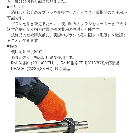
き、部分交換も可能となりました。
■メリット
・消耗した部分のみブラシを交換することができ、長期間のご使用が
可能です。
・ブラシを巻き替えるために、使用済みのブラシをメーカーまで送り
返す必要がなく梱包作業や輸送費用の削減が可能です。
・規格品のため購入前に、実際のブラシで毛の固さ（毛腰）を確認す
ることができます。
■特徴
・使用耐熱温度80℃
・毛腰が強く、幅広い用途で使用可能。
・RoHS指令（2011/65/EU）、RoHS指令((EU)2015/863)対応製品
・REACH（第23次SVHC）対応製品