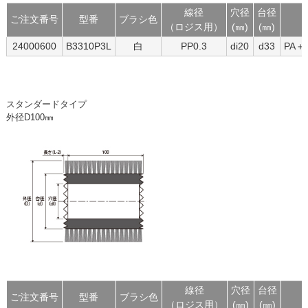
線径
穴径
台径
ご注文番号
型番
ブラシ色
（ロジス用）
(㎜)
(㎜)
24000600
B3310P3L
白
PP0.3
di20
d33
PA
スタンダードタイプ
外径D100㎜
線径
穴径
台径
ご注文番号
型番
ブラシ色
（ロジス用）
(㎜)
(㎜)