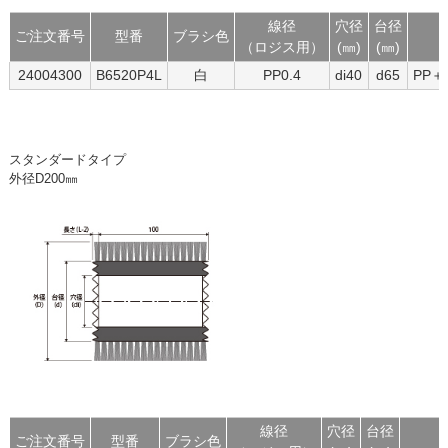
線径
穴径
台径
ご注文番号
型番
ブラシ色
（ロジス用）
(㎜)
(㎜)
24004300
B6520P4L
白
PP0.4
di40
d65
PP
スタンダードタイプ
外径D200㎜
線径
穴径
台径
ご注文番号
型番
ブラシ色