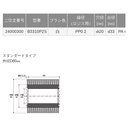
線径
穴径
台径
ご注文番号
型番
ブラシ色
（ロジス用）
(㎜)
(㎜)
24000300
B3310P2S
白
PP0.2
di20
d33
PA
スタンダードタイプ
外径D80㎜