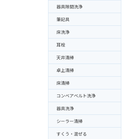
器具隙間洗浄
筆記具
床洗浄
耳栓
天井清掃
卓上清掃
床清掃
コンベアベルト洗浄
器具洗浄
シーラー清掃
すくう・混ぜる