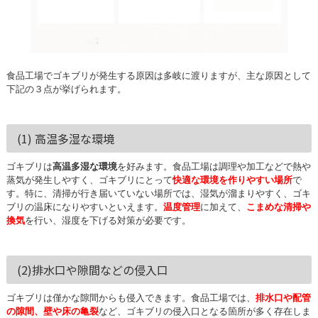
食品工場でゴキブリが発生する原因は多岐に渡りますが、主な原因として
下記の３点が挙げられます。
(1) 高温多湿な環境
ゴキブリは
高温多湿な環境
を好みます。食品工場は調理や加工などで熱や
蒸気が発生しやすく、ゴキブリにとって
快適な環境を作りやすい場所
で
す。特に、清掃が行き届いていない場所では、湿気が溜まりやすく、ゴキ
ブリの温床になりやすいといえます。
温度管理
に加えて、
こまめな清掃や
換気
を行い、湿度を下げる対策が必要です。
(2)排水口や隙間などの侵入口
ゴキブリは僅かな隙間からも侵入できます。食品工場では、
排水口や配管
の隙間、壁や床の亀裂
など、ゴキブリの侵入口となる箇所が多く存在しま