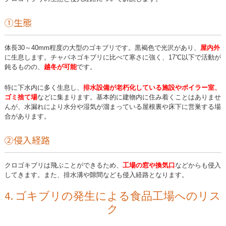
①生態
体長30～40mm程度の大型のゴキブリです。黒褐色で光沢があり、
屋内外
に生息します。チャバネゴキブリに比べて寒さに強く、17℃以下で活動が
鈍るものの、
越冬が可能
です。
特に下水内に多く生息し、
排水設備が老朽化している施設やボイラー室、
ゴミ捨て場
などに集まります。基本的に建物内に住み着くことはありませ
んが、水漏れにより水分や湿気が溜まっている屋根裏や床下に営巣する場
合があります。
②侵入経路
クロゴキブリは飛ぶことができるため、
工場の窓や換気口
などからも侵入
してきます。また、排水溝や隙間なども侵入経路となります。
4. ゴキブリの発生による食品工場へのリス
ク