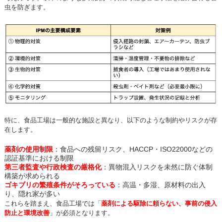
虫を防ぎます。
特に、食品工場は一般的な施設と異なり、以下のような制約やリスクが存
在します。
薬剤の使用制限
：食品への残留リスク、HACCP・ISO22000などの
認証基準における制限
第三者監査や行政検査の厳格化
：異物混入リスクを未然に防ぐ体制
構築が求められる
ゴキブリの繁殖条件がそろっている
：高温・多湿、原材料の出入
り、隠れ家が多い
これらを踏まえ、食品工場では「
薬剤による駆除に頼らない、事前の侵入
防止と環境改善
」が必須となります。