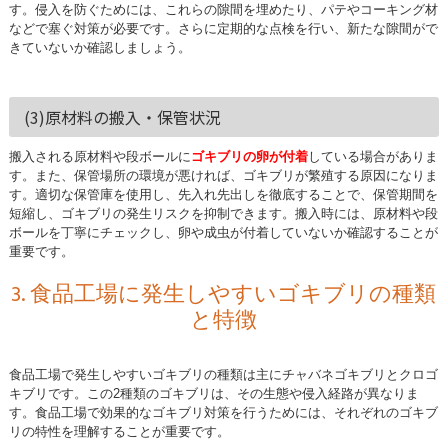
す。侵入を防ぐためには、これらの隙間を埋めたり、パテやコーキング材
などで塞ぐ対策が必要です。さらに定期的な点検を行い、新たな隙間がで
きていないか確認しましょう。
(3)原材料の搬入・保管状況
搬入される原材料や段ボールに
ゴキブリの卵が付着
している場合がありま
す。また、保管場所の環境が悪ければ、ゴキブリが繁殖する原因になりま
す。適切な保管庫を使用し、先入れ先出しを徹底することで、保管期間を
短縮し、ゴキブリの発生リスクを抑制できます。搬入時には、原材料や段
ボールを丁寧にチェックし、卵や成虫が付着していないか確認することが
重要です。
3. 食品工場に発生しやすいゴキブリの種類
と特徴
食品工場で発生しやすいゴキブリの種類は主にチャバネゴキブリとクロゴ
キブリです。この2種類のゴキブリは、その生態や侵入経路が異なりま
す。食品工場で効果的なゴキブリ対策を行うためには、それぞれのゴキブ
リの特性を理解することが重要です。