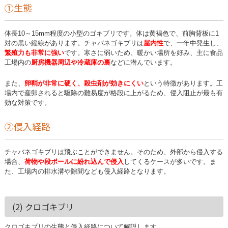
①生態
体長10～15mm程度の小型のゴキブリです。体は黄褐色で、前胸背板に1
対の黒い縦線があります。チャバネゴキブリは
屋内性
で、一年中発生し、
繁殖力も非常に強い
です。寒さに弱いため、暖かい場所を好み、主に食品
工場内の
厨房機器周辺や冷蔵庫の裏
などに潜んでいます。
また、
卵鞘が非常に硬く、殺虫剤が効きにくい
という特徴があります。工
場内で産卵されると駆除の難易度が格段に上がるため、侵入阻止が最も有
効な対策です。
②侵入経路
チャバネゴキブリは飛ぶことができません。そのため、外部から侵入する
場合、
荷物や段ボールに紛れ込んで侵入
してくるケースが多いです。ま
た、工場内の排水溝や隙間なども侵入経路となります。
(2) クロゴキブリ
クロゴキブリの生態と侵入経路について解説します。