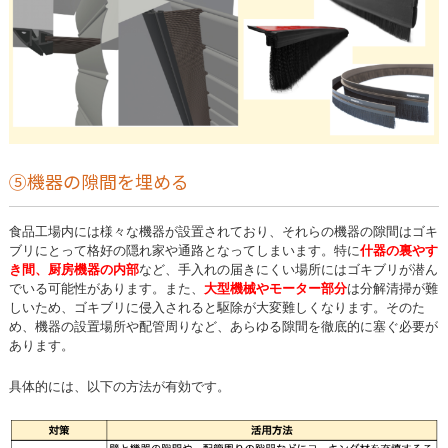
⑤機器の隙間を埋める
食品工場内には様々な機器が設置されており、それらの機器の隙間はゴキ
ブリにとって格好の隠れ家や通路となってしまいます。特に
什器の裏やす
き間、厨房機器の内部
など、手入れの届きにくい場所にはゴキブリが潜ん
でいる可能性があります。また、
大型機械やモーター部分
は分解清掃が難
しいため、ゴキブリに侵入されると駆除が大変難しくなります。そのた
め、機器の設置場所や配管周りなど、あらゆる隙間を徹底的に塞ぐ必要が
あります。
具体的には、以下の方法が有効です。