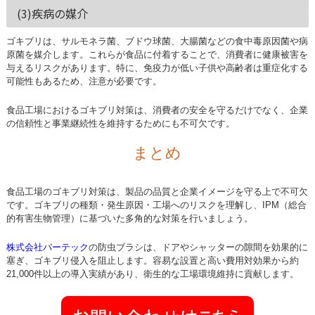
(3)疾病の媒介
ゴキブリは、サルモネラ菌、ブドウ球菌、大腸菌などの食中毒原因菌や病
原菌を媒介します。これらが食品に付着することで、消費者に健康被害を
与えるリスクがあります。特に、免疫力が低い子供や高齢者は重症化する
可能性もあるため、注意が必要です。
食品工場におけるゴキブリ対策は、消費者の安全を守るだけでなく、企業
の信頼性と事業継続性を維持するためにも不可欠です。
まとめ
食品工場のゴキブリ対策は、製品の品質と企業イメージを守る上で不可欠
です。ゴキブリの種類・発生原因・工場へのリスクを理解し、IPM（総合
的有害生物管理）に基づいた多角的な対策を行いましょう。
株式会社バーテック
の防虫ブラシは、ドアやシャッターの隙間を効果的に
塞ぎ、ゴキブリ侵入を阻止します。容易な設置と高い費用対効果から約
21,000件以上の導入実績があり、衛生的な工場環境維持に貢献します。