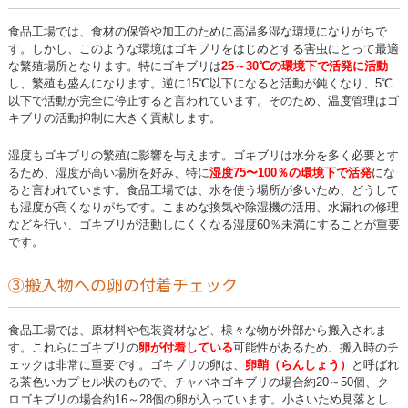
食品工場では、食材の保管や加工のために高温多湿な環境になりがちで
す。しかし、このような環境はゴキブリをはじめとする害虫にとって最適
な繁殖場所となります。特にゴキブリは
25～30℃の環境下で活発に活動
し、繁殖も盛んになります。逆に15℃以下になると活動が鈍くなり、5℃
以下で活動が完全に停止すると言われています。そのため、温度管理はゴ
キブリの活動抑制に大きく貢献します。
湿度もゴキブリの繁殖に影響を与えます。ゴキブリは水分を多く必要とす
るため、湿度が高い場所を好み、特に
湿度75〜100％の環境下で活発
にな
ると言われています。食品工場では、水を使う場所が多いため、どうして
も湿度が高くなりがちです。こまめな換気や除湿機の活用、水漏れの修理
などを行い、ゴキブリが活動しにくくなる湿度60％未満にすることが重要
です。
③搬入物への卵の付着チェック
食品工場では、原材料や包装資材など、様々な物が外部から搬入されま
す。これらにゴキブリの
卵が付着している
可能性があるため、搬入時のチ
ェックは非常に重要です。ゴキブリの卵は、
卵鞘（らんしょう）
と呼ばれ
る茶色いカプセル状のもので、チャバネゴキブリの場合約20～50個、ク
ロゴキブリの場合約16～28個の卵が入っています。小さいため見落とし