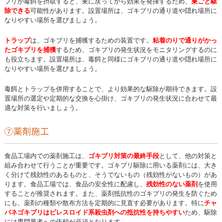
ブリが毒餌を摂取すると、巣に戻ってから効果を発揮するため、
巣ごと駆
除できる
可能性があります。設置場所は、ゴキブリの通り道や隠れ場所に
なりやすい場所を選びましょう。
トラップ
は、ゴキブリを捕獲するための装置です。
粘着のり
で通りがかっ
たゴキブリを捕獲
するため、ゴキブリの発生状況をモニタリングするのに
も役立ちます。設置場所は、毒餌と同様にゴキブリの通り道や隠れ場所に
なりやすい場所を選びましょう。
毒餌とトラップを併用することで、より効果的な駆除が期待できます。設
置場所の選定や定期的な交換を心掛け、ゴキブリの発生状況に合わせて最
適な対策を行いましょう。
⑦薬剤施工
食品工場内での薬剤施工は、
ゴキブリ対策の最終手段
として、他の対策と
組み合わせて行うことが重要です。ゴキブリ駆除に用いる薬剤には、大き
く分けて残効性のあるものと、そうでないもの（残効性がないもの）があ
ります。食品工場では、食品の安全性に配慮し、
残効性のない薬剤
を使用
することが推奨されます。また、薬剤抵抗性のゴキブリの発生を防ぐため
にも、薬剤の種類や散布方法を定期的に見直す必要があります。特に
チャ
バネゴキブリは
ピレスロイド系殺虫剤への抵抗性
を持ちやすい
ため、駆除
には専門業者への依頼が必須となります。