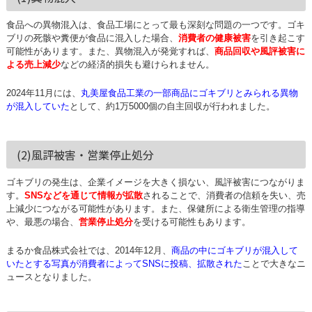
食品への異物混入は、食品工場にとって最も深刻な問題の一つです。ゴキ
ブリの死骸や糞便が食品に混入した場合、
消費者の健康被害
を引き起こす
可能性があります。また、異物混入が発覚すれば、
商品回収や風評被害に
よる売上減少
などの経済的損失も避けられません。
2024年11月には、
丸美屋食品工業の一部商品にゴキブリとみられる異物
が混入していた
として、約1万5000個の自主回収が行われました。
(2)風評被害・営業停止処分
ゴキブリの発生は、企業イメージを大きく損ない、風評被害につながりま
す。
SNSなどを通じて情報が拡散
されることで、消費者の信頼を失い、売
上減少につながる可能性があります。また、保健所による衛生管理の指導
や、最悪の場合、
営業停止処分
を受ける可能性もあります。
まるか食品株式会社では、2014年12月、
商品の中にゴキブリが混入して
いたとする写真が消費者によってSNSに投稿、拡散された
ことで大きなニ
ュースとなりました。