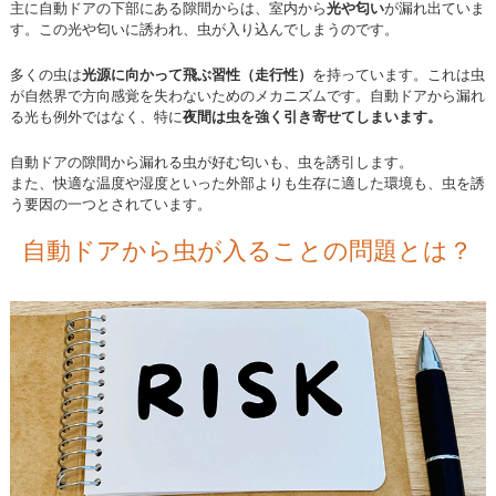
主に自動ドアの下部にある隙間からは、室内から
光や匂い
が漏れ出ていま
す。この光や匂いに誘われ、虫が入り込んでしまうのです。
多くの虫は
光源に向かって飛ぶ習性（走行性）
を持っています。これは虫
が自然界で方向感覚を失わないためのメカニズムです。自動ドアから漏れ
る光も例外ではなく、特に
夜間は虫を強く引き寄せてしまいます。
自動ドアの隙間から漏れる虫が好む匂いも、虫を誘引します。
また、快適な温度や湿度といった外部よりも生存に適した環境も、虫を誘
う要因の一つとされています。
自動ドアから虫が入ることの問題とは？