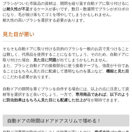
ブラシがついた市販品の資材は、開閉を繰り返す自動ドアに取り付けるに
は
耐久性が不足
するケースが多いです。数日～数週間でブラシがボロボロ
になり、毛が抜け落ちてゴミを増やしてしまうかもしれません。
耐久性の高いブラシを選択する必要があります。
見た目が悪い
そもそも自動ドアに取り付ける目的のブラシを一般のお店で見つけること
は難しく、代用品を使用することになるでしょう。そのため、自動ドアに
取り付けた場合、
見た目に問題
が出てしまうかもしれません。
また、ブラシと自動ドアの接着部分に使う接着テープも、強度が十分であ
ることはもちろん見た目に配慮して透明なものを選ぶなど、
機能と見た目
にこだわる必要があります。
自動ドアの隙間を塞ぐブラシを自作する場合には、以上の点に注意して資
材等を選択すると良いでしょう。
一方で、
専用商品であれば、以下のよう
に防虫効果はもちろん見た目にも配慮した仕上がり
が期待できます。
自動ドアの隙間はドアドアスリムで埋める！