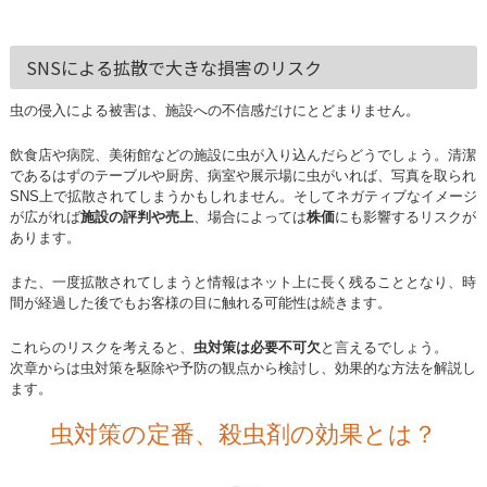
SNSによる拡散で大きな損害のリスク
虫の侵入による被害は、施設への不信感だけにとどまりません。
飲食店や病院、美術館などの施設に虫が入り込んだらどうでしょう。清潔
であるはずのテーブルや厨房、病室や展示場に虫がいれば、写真を取られ
SNS上で拡散されてしまうかもしれません。そしてネガティブなイメージ
が広がれば
施設の評判や売上
、場合によっては
株価
にも影響するリスクが
あります。
また、一度拡散されてしまうと情報はネット上に長く残ることとなり、時
間が経過した後でもお客様の目に触れる可能性は続きます。
これらのリスクを考えると、
虫対策は必要不可欠
と言えるでしょう。
次章からは虫対策を駆除や予防の観点から検討し、効果的な方法を解説し
ます。
虫対策の定番、殺虫剤の効果とは？