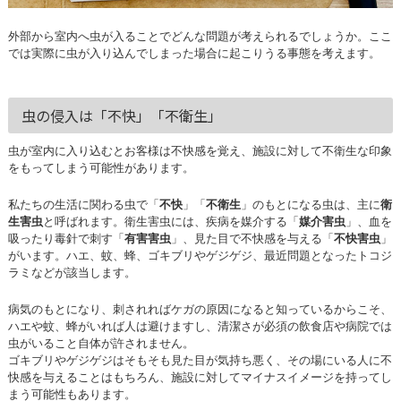
外部から室内へ虫が入ることでどんな問題が考えられるでしょうか。ここ
では実際に虫が入り込んでしまった場合に起こりうる事態を考えます。
虫の侵入は「不快」「不衛生」
虫が室内に入り込むとお客様は不快感を覚え、施設に対して不衛生な印象
をもってしまう可能性があります。
私たちの生活に関わる虫で「
不快
」「
不衛生
」のもとになる虫は、主に
衛
生害虫
と呼ばれます。衛生害虫には、疾病を媒介する「
媒介害虫
」、血を
吸ったり毒針で刺す「
有害害虫
」、見た目で不快感を与える「
不快害虫
」
がいます。ハエ、蚊、蜂、ゴキブリやゲジゲジ、最近問題となったトコジ
ラミなどが該当します。
病気のもとになり、刺されればケガの原因になると知っているからこそ、
ハエや蚊、蜂がいれば人は避けますし、清潔さが必須の飲食店や病院では
虫がいること自体が許されません。
ゴキブリやゲジゲジはそもそも見た目が気持ち悪く、その場にいる人に不
快感を与えることはもちろん、施設に対してマイナスイメージを持ってし
まう可能性もあります。