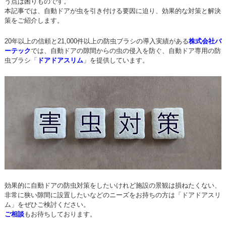
う点は困りものです。
本記事では、自動ドアが虫を引き付ける要因に迫り、効果的な対策と解決
策をご紹介します。
20年以上の信頼と21,000件以上の防虫ブラシの導入実績がある
株式会社バ
ーテック
では、自動ドアの隙間からの虫の侵入を防ぐ、自動ドア専用の防
虫ブラシ「
ドアドアスリム
」を提供しています。
効果的に自動ドアの防虫対策をしたいけれど施設の景観は損ねたくない、
非常に狭い隙間に設置したいなどのニーズをお持ちの方は「ドアドアスリ
ム」をぜひご検討ください。
ご相談
もお待ちしております。