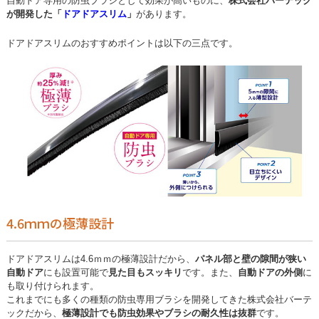
自動ドア専用の防虫ブラシとして効果が高いものに、
株式会社バーテック
が開発した「
ドアドアスリム
」
があります。
ドアドアスリムのおすすめポイントは以下の三点です。
4.6ｍｍの極薄設計
ドアドアスリムは4.6ｍｍの極薄設計だから、
パネル部と壁の隙間が狭い
自動ドア
にも設置可能で
見た目もスッキリ
です。また、
自動ドアの外側
に
も取り付けられます。
これまでにも多くの種類の防虫専用ブラシを開発してきた株式会社バーテ
ックだから、
極薄設計でも防虫効果やブラシの耐久性は抜群
です。