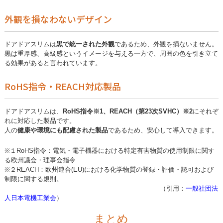
外観を損なわないデザイン
ドアドアスリムは
黒で統一された外観
であるため、外観を損ないません。
黒は重厚感、高級感というイメージを与える一方で、周囲の色を引き立て
る効果があると言われています。
RoHS指令・REACH対応製品
ドアドアスリムは、
RoHS指令
※1
、REACH（第23次SVHC）
※2
に
それぞ
れに対応した製品です。
人の
健康や環境にも配慮された製品
であるため、安心して導入できます。
※１RoHS指令：電気・電子機器における特定有害物質の使用制限に関す
る欧州議会・理事会指令
※２REACH：欧州連合(EU)における化学物質の登録・評価・認可および
制限に関する規則。
（引用：
一般社団法
人日本電機工業会
）
まとめ