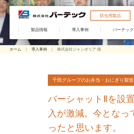
防虫用製品
製品情報
導入事例
バーテック
ホーム
導入事例
株式会社ジャンボリア 様
千田グループのお弁当・おにぎり製造
バーシャットⅡを設
入が激減。今となっ
ったと思います。