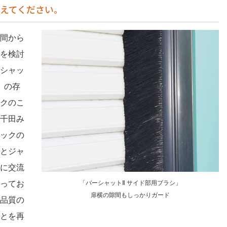
えてください。
間から
を検討
シャッ
」の存
クのこ
千田み
ックの
とジャ
に交流
ってお
「バーシャットⅡ サイド部用ブラシ」
扉横の隙間もしっかりガード
品質の
とを再