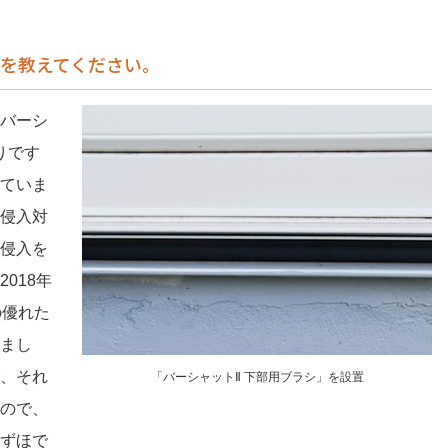
を教えてください。
バーシ
りです
ていま
侵入対
侵入を
018年
の優れた
まし
、それ
「バーシャットⅡ 下部用ブラシ」を設置
ので、
ずほで