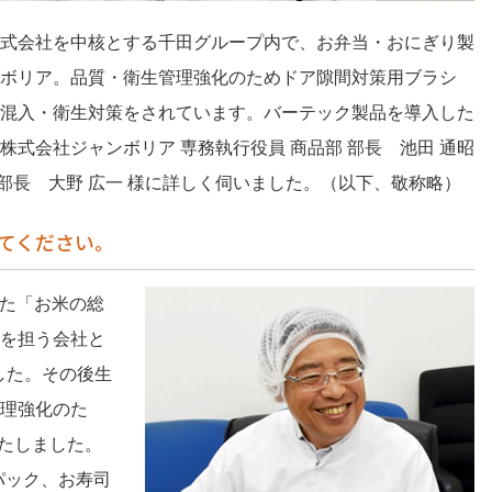
式会社を中核とする千田グループ内で、お弁当・おにぎり製
ボリア。品質・衛生管理強化のためドア隙間対策用ブラシ
混入・衛生対策をされています。バーテック製品を導入した
式会社ジャンボリア 専務執行役員 商品部 部長 池田 通昭
部部長 大野 広一 様に詳しく伺いました。（以下、敬称略）
てください。
えた「お米の総
を担う会社と
ました。その後生
理強化のた
いたしました。
0パック、お寿司