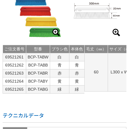
ご注文番号
型番
ブラシ色
本体色
毛丈（㎜）
サイズ（
69521261
BCP-TABW
白
白
69521262
BCP-TABB
青
青
60
L300 x W
69521263
BCP-TABR
赤
赤
69521264
BCP-TABY
黄
黄
69521265
BCP-TABG
緑
緑
テクニカルデータ