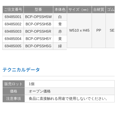
ご注文番号
型番
本体色
サイズ（㎜）
台材質
ゴム
69485001
BCP-OPSSH5W
白
69485002
BCP-OPSSH5B
青
W510 x H45
PP
SEB
69485003
BCP-OPSSH5R
赤
69485004
BCP-OPSSH5Y
黄
69485005
BCP-OPSSH5G
緑
テクニカルデータ
販売ロット
1個
価格
オープン価格
注意事項
食品に直接触れる用途で使用しないでください。