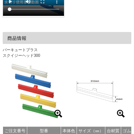
商品情報
バーキュートプラス
スクイジーヘッド300
ご注文番号
型番
本体色
サイズ（㎜）
台材質
ゴム