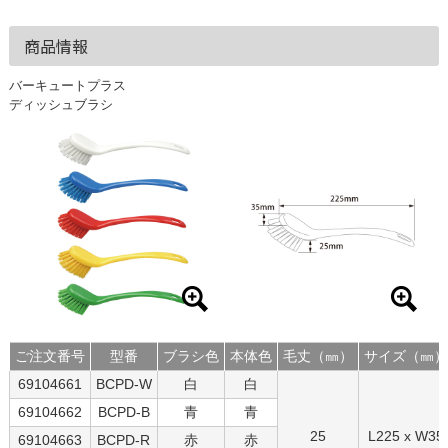
商品情報
バーキュートプラス
ディッシュブラシ
ご注文番号
型番
ブラシ色
本体色
毛丈（㎜）
サイズ（㎜）
69104661
BCPD-W
白
白
69104662
BCPD-B
青
青
25
L225 x W35
69104663
BCPD-R
赤
赤