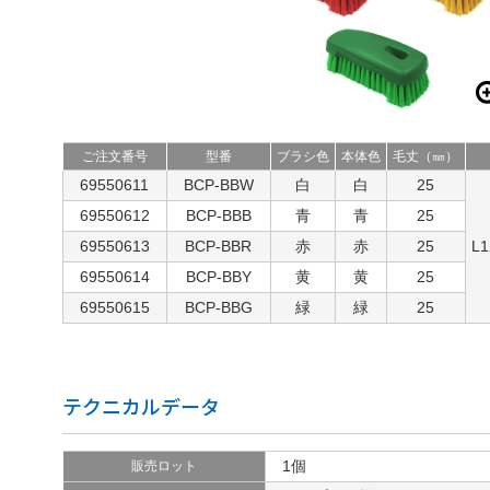
ご注文番号
型番
ブラシ色
本体色
毛丈（㎜）
69550611
BCP-BBW
白
白
25
69550612
BCP-BBB
青
青
25
69550613
BCP-BBR
赤
赤
25
L1
69550614
BCP-BBY
黄
黄
25
69550615
BCP-BBG
緑
緑
25
テクニカルデータ
1個
販売ロット