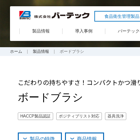
食品衛生管理製品
製品情報
導入事例
バーテック
ホーム
製品情報
ボードブラシ
こだわりの持ちやすさ！コンパクトかつ滑
ボードブラシ
HACCP製品認証
ポジティブリスト対応
器具洗浄
製品の特徴
商品情報