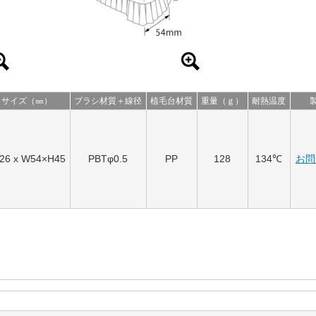
サイズ（㎜）
ブラシ材質＋線径
植毛台材質
重量（ｇ）
耐熱温度
26 x W54×H45
PBTφ0.5
PP
128
134℃
お問