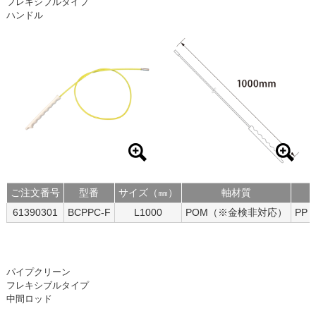
フレキシブルタイプ
ハンドル
ご注文番号
型番
サイズ（㎜）
軸材質
61390301
BCPPC-F
L1000
POM（※金検非対応）
PP
パイプクリーン
フレキシブルタイプ
中間ロッド