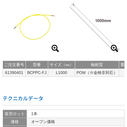
ご注文番号
型番
サイズ（㎜）
軸材質
重
61390401
BCPPC-FJ
L1000
POM（※金検非対応）
テクニカルデータ
販売ロット
1本
価格
オープン価格