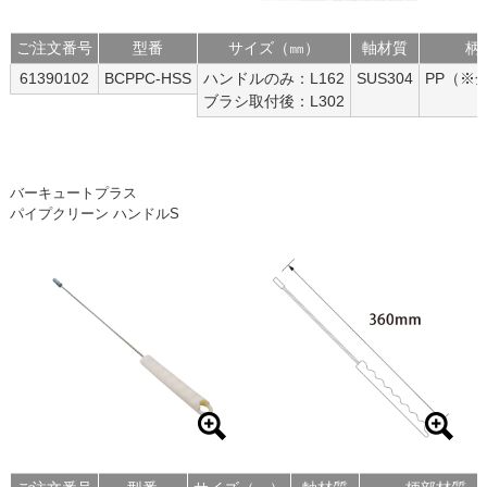
ご注文番号
型番
サイズ（㎜）
軸材質
柄
61390102
BCPPC-HSS
ハンドルのみ：L162
SUS304
PP（※
ブラシ取付後：L302
バーキュートプラス
パイプクリーン ハンドルS