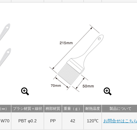
（㎜）
ブラシ材質＋線径
柄部材質
重量（ｇ）
耐熱温度
製品について
x W70
PBT φ0.2
PP
42
120℃
お問合せはこち