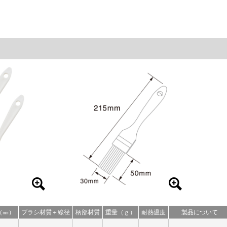
（㎜）
ブラシ材質＋線径
柄部材質
重量（ｇ）
耐熱温度
製品について