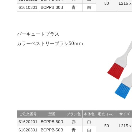
50
L215 
61610301
BCPPB-30B
青
白
バーキュートプラス
カラーペストリーブラシ50ｍｍ
ご注文番号
型番
ブラシ色
本体色
毛丈（㎜）
サイズ
61620201
BCPPB-50R
赤
白
50
L215 
61620301
BCPPB-50B
青
白