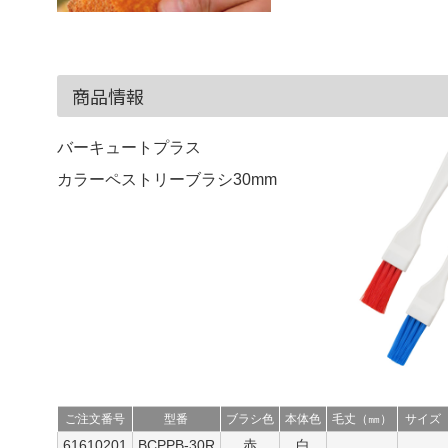
商品情報
バーキュートプラス
カラーペストリーブラシ30mm
ご注文番号
型番
ブラシ色
本体色
毛丈（㎜）
サイズ
61610201
BCPPB-30R
赤
白