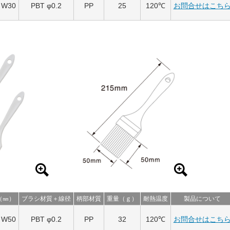
x W30
PBT φ0.2
PP
25
120℃
お問合せはこち
（㎜）
ブラシ材質＋線径
柄部材質
重量（ｇ）
耐熱温度
製品について
x W50
PBT φ0.2
PP
32
120℃
お問合せはこち