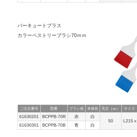
バーキュートプラス
カラーペストリーブラシ70ｍｍ
ご注文番号
型番
ブラシ色
本体色
毛丈（㎜）
サイズ
61630201
BCPPB-70R
赤
白
50
L215 
61630301
BCPPB-70B
青
白