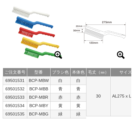
ご注文番号
型番
ブラシ色
本体色
毛丈（㎜）
サイズ
69501531
BCP-MBW
白
白
69501532
BCP-MBB
青
青
30
AL275 x L
69501533
BCP-MBR
赤
赤
69501534
BCP-MBY
黄
黄
69501535
BCP-MBG
緑
緑