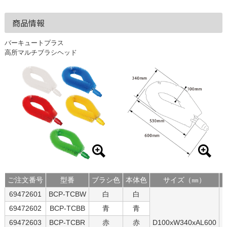
商品情報
バーキュートプラス
高所マルチブラシヘッド
ご注文番号
型番
ブラシ色
本体色
サイズ（㎜）
69472601
BCP-TCBW
白
白
69472602
BCP-TCBB
青
青
69472603
BCP-TCBR
赤
赤
D100xW340xAL600