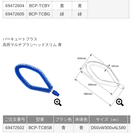
69472604
BCP-TCBY
黄
黄
69472605
BCP-TCBG
緑
緑
バーキュートプラス
高所マルチブラシヘッドスリム 青
ご注文番号
型番
ブラシ色
本体色
サイズ（㎜）
69472502
BCP-TCBSB
青
青
D50xW300xAL580