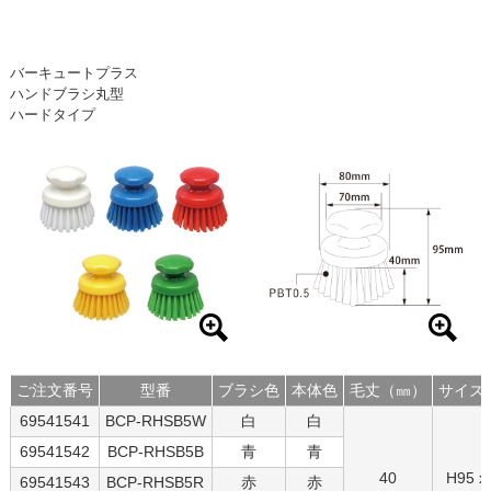
バーキュートプラス
ハンドブラシ丸型
ハードタイプ
ご注文番号
型番
ブラシ色
本体色
毛丈（㎜）
サイズ
69541541
BCP-RHSB5W
白
白
69541542
BCP-RHSB5B
青
青
40
H95 x
69541543
BCP-RHSB5R
赤
赤