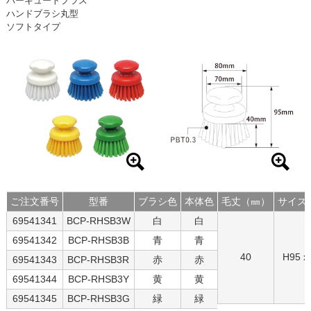
バーキュートプラス
ハンドブラシ丸型
ソフトタイプ
ご注文番号
型番
ブラシ色
本体色
毛丈（㎜）
サイズ
69541341
BCP-RHSB3W
白
白
69541342
BCP-RHSB3B
青
青
40
H95 x
69541343
BCP-RHSB3R
赤
赤
69541344
BCP-RHSB3Y
黄
黄
69541345
BCP-RHSB3G
緑
緑