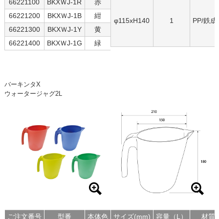
66221100
BKXＷJ-1R
赤
66221200
BKXＷJ-1B
紺
φ115xH140
1
PP/鉄成
66221300
BKXＷJ-1Y
黄
66221400
BKXＷJ-1G
緑
バーキンタX
ウォータージャグ2L
ご注文番号
型番
本体色
サイズ(mm)
容量（L）
材質