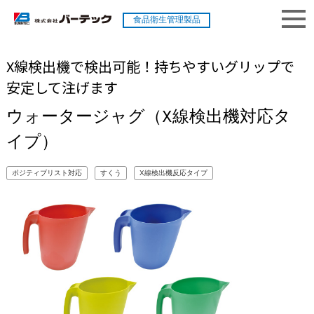
食品衛生管理製品
X線検出機で検出可能！持ちやすいグリップで
安定して注げます
ウォータージャグ（X線検出機対応タ
イプ）
ポジティブリスト対応
すくう
X線検出機反応タイプ