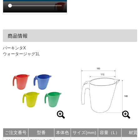
商品情報
バーキンタX
ウォータージャグ1L
ご注文番号
型番
本体色
サイズ(mm)
容量（L）
材質