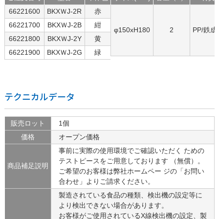
66221600
BKXＷJ-2R
赤
66221700
BKXＷJ-2B
紺
φ150xH180
2
PP/鉄成
66221800
BKXＷJ-2Y
黄
66221900
BKXＷJ-2G
緑
テクニカルデータ
販売ロット
1個
価格
オープン価格
事前に実際の使用環境でご確認いただく ための
テストピースをご用意しております （無償）。
商品補足説明
ご希望のお客様は弊社ホームペー ジの「お問い
合わせ」よりご請求ください。
製造されている食品の種類、検出機の設定等に
より検出できない場合があります。
お客様がご使用されているX線検出機の設定、製