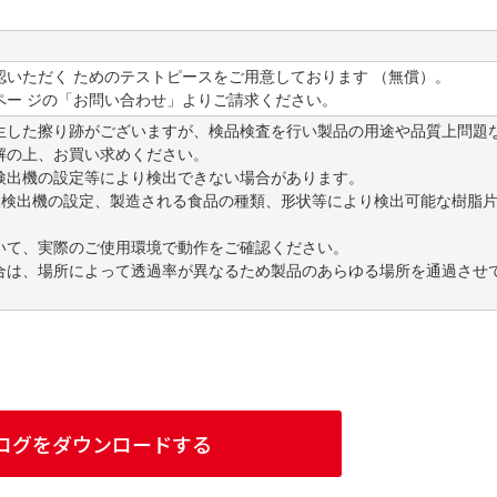
いただく ためのテストピースをご用意しております （無償）。
ペー ジの「お問い合わせ」よりご請求ください。
生した擦り跡がございますが、検品検査を行い製品の用途や品質上問題
解の上、お買い求めください。
検出機の設定等により検出できない場合があります。
線検出機の設定、製造される食品の種類、形状等により検出可能な樹脂
いて、実際のご使用環境で動作をご確認ください。
合は、場所によって透過率が異なるため製品のあらゆる場所を通過させ
ログをダウンロードする