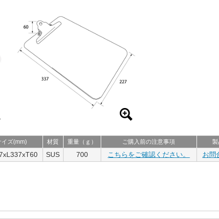
サイズ(mm)
材質
重量（ｇ）
ご購入前の注意事項
製
7xL337xT60
SUS
700
こちらをご確認ください。
お問