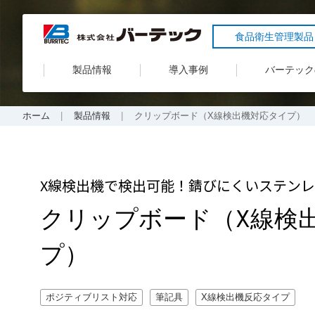
食品衛生管理製品
製品情報
導入事例
バーテック
ホーム
製品情報
クリップボード（X線検出機対応タイプ）
X線検出機で検出可能！錆びにくいステン
クリップボード（X線検
プ）
ポジティブリスト対応
筆記具
X線検出機反応タイプ