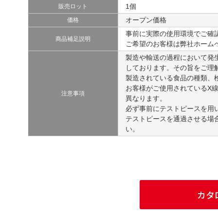
1個
販売ロット
オープン価格
価格
事前に実際の使用環境でご確認
商品補足説明
ご希望のお客様は弊社ホーム
製造や輸送の過程において発
しております。その旨をご理
製造されている食品の種類、
お客様がご使用されているX
注意事項
異なります。
必ず事前にテストピースを用
テストピースを通過させる場
い。
カタ