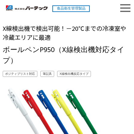
食品衛生管理製品
X線検出機で検出可能！－20℃までの冷凍室や
冷蔵エリアに最適
ボールペンP950（X線検出機対応タイ
プ）
ポジティブリスト対応
筆記具
X線検出機反応タイプ