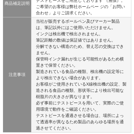
テストピースをご用意しております （無償）。
商品補足説明
ご希望のお客様は弊社ホームペー ジの「お問い
合わせ」よりご請求ください。
当社が販売するボールペン及びマーカー製品
は、筆記以外にはご使用いただけません。
インクは検出機で検出されません。
筆記距離の数値は保証値ではありません。
分解できない構造のため、替え芯の交換はでき
ません。
保管時インク漏れが生じる可能性があるため横
置きで保管ください。
製造されている食品の種類、検出機の設定等に
注意事項
より検出できない場合があります。
お客様がご使用されているX線検出機の設定、製
造される食品の種類、形状等により検出可能な
樹脂片の大きさが異なります。
必ず事前にテストピースを用いて、実際のご使
用環境で動作をご確認ください。
テストピースを通過させる場合は、場所によっ
て透過率が異なるため製品のあらゆる場所を通
過させてください。