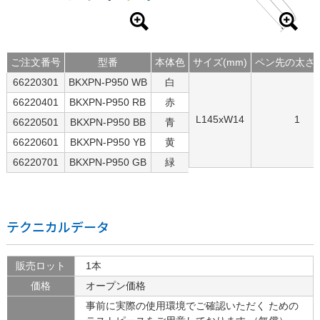
ご注文番号
型番
本体色
サイズ(mm)
ペン先の太さ(
66220301
BKXPN-P950 WB
白
66220401
BKXPN-P950 RB
赤
L145xW14
1
66220501
BKXPN-P950 BB
青
66220601
BKXPN-P950 YB
黄
66220701
BKXPN-P950 GB
緑
テクニカルデータ
販売ロット
1本
価格
オープン価格
事前に実際の使用環境でご確認いただく ための