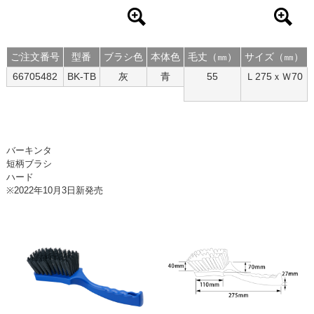
ご注文番号
型番
ブラシ色
本体色
毛丈（㎜）
サイズ（㎜）
66705482
BK-TB
灰
青
55
Ｌ275ｘＷ70
バーキンタ
短柄ブラシ
ハード
※2022年10月3日新発売