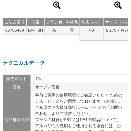
ご注文番号
型番
ブラシ色
本体色
毛丈（㎜）
サイズ（㎜）
66705489
BK-TBH
灰
青
40
Ｌ275ｘＷ70
テクニカルデータ
販売ロット
1個
価格
オープン価格
事前に実際の使用環境でご確認いただく ための
テストピースをご用意しております （無償）。
ご希望のお客様は弊社ホームペー ジの「お問い
合わせ」よりご請求ください。
商品補足説明
ブラシの材質がPBT又はPETの製品について、
アルカリ性の洗剤をご使用される場合には、お