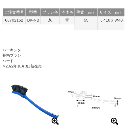
ご注文番号
型番
ブラシ色
本体色
毛丈（㎜）
サイズ（㎜）
66702152
BK-NB
灰
青
55
Ｌ410ｘＷ48
バーキンタ
長柄ブラシ
ハード
※2022年10月3日新発売