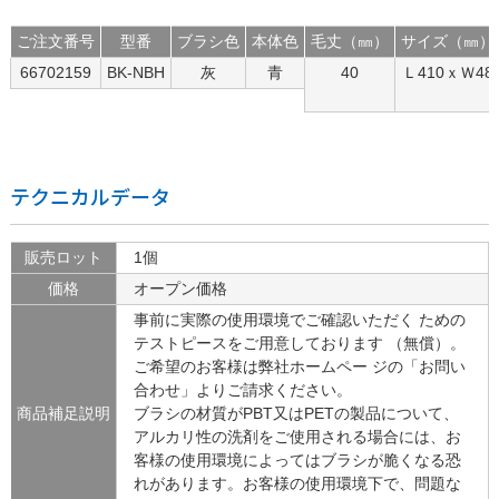
ご注文番号
型番
ブラシ色
本体色
毛丈（㎜）
サイズ（㎜）
66702159
BK-NBH
灰
青
40
Ｌ410ｘＷ48
テクニカルデータ
販売ロット
1個
価格
オープン価格
事前に実際の使用環境でご確認いただく ための
テストピースをご用意しております （無償）。
ご希望のお客様は弊社ホームペー ジの「お問い
合わせ」よりご請求ください。
商品補足説明
ブラシの材質がPBT又はPETの製品について、
アルカリ性の洗剤をご使用される場合には、お
客様の使用環境によってはブラシが脆くなる恐
れがあります。お客様の使用環境下で、問題な