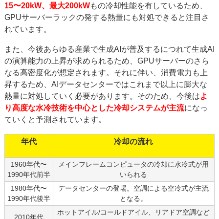
15〜20kW、最大200kW
もの冷却性能を有しているため、
GPUサーバーラックの発する熱量にも対処できると注目さ
れています。
また、今後あらゆる産業で生成AIが普及するにつれて生成AI
の演算能力の上昇が求められるため、GPUサーバーのさら
なる高密度化が想定されます。それに伴い、消費電力も上
昇するため、AIデータセンターではこれまで以上に膨大な
熱量に対処していく必要があります。そのため、今後は
よ
り高度な水冷技術を中心とした冷却システムが主流
になっ
ていくと予測されています。
年代
冷却の流れ
1960年代〜
メインフレームコンピュータの冷却に水冷式が用
1990年代前半
いられる
1980年代〜
データセンターの登場。空調による空冷式が主流
1990年代後半
となる。
ホットアイル/コールドアイル、リアドア空調など
2010年代