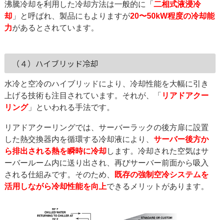
沸騰冷却を利用した冷却方法は一般的に「
二相式液浸冷
却
」と呼ばれ、製品にもよりますが
20〜50kW程度の冷却能
力
があるとされています。
（４）ハイブリッド冷却
水冷と空冷のハイブリッドにより、冷却性能を大幅に引き
上げる技術も注目されています。それが、「
リアドアクー
リング
」といわれる手法です。
リアドアクーリングでは、サーバーラックの後方扉に設置
した熱交換器内を循環する冷却液により、
サーバー後方か
ら排出される熱を瞬時に冷却
します。冷却された空気はサ
ーバールーム内に送り出され、再びサーバー前面から吸入
される仕組みです。そのため、
既存の強制空冷システムを
活用しながら冷却性能を向上
できるメリットがあります。