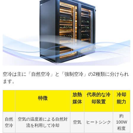
空冷は主に「自然空冷」と「強制空冷」の2種類に分けられ
ます。
放熱
代表的な冷
冷却
特徴
媒体
却装置
能力
約
自然
空気の温度差による自然対
空気
ヒートシンク
100W
空冷
流を利用して冷却
程度