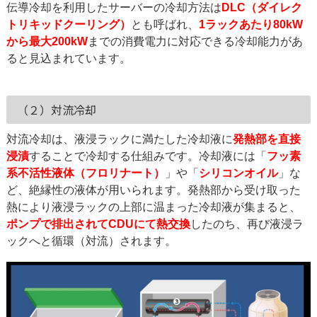
伝導冷却を利用したサーバーの冷却方法は
DLC（ダイレク
トリキッドクーリング）
とも呼ばれ、
1ラックあたり80kW
から最大200kW
までの消費電力に対応できる冷却能力があ
ると見込まれています。
（２）対流冷却
対流冷却は、液浸ラックに満たした冷却液に
発熱部を直接
浸漬
することで冷却する仕組みです。冷却液には「
フッ素
系不活性液体（フロリナート）
」や「
シリコンオイル
」な
ど、絶縁性の液体が用いられます。発熱部から受け取った
熱により液浸ラックの上部に温まった冷却液が集まると、
ポンプで排出されてCDUにて熱交換
したのち、再び液浸ラ
ックへと循環（対流）されます。