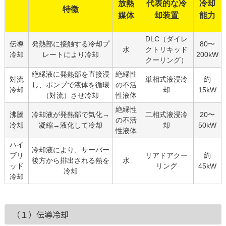
放熱
代表的な冷
冷却
特徴
媒体
却装置
能力
DLC（ダイレ
伝導
発熱部に接触する冷却プ
80〜
水
クトリキッド
冷却
レートにより冷却
200kW
クーリング）
絶縁液に発熱部を直接浸
絶縁性
対流
単相式液浸冷
約
し、ポンプで液体を循環
の不活
冷却
却
15kW
（対流）させ冷却
性液体
絶縁性
沸騰
冷却液が発熱部で気化→
二相式液浸冷
20〜
の不活
冷却
凝縮→液化して冷却
却
50kW
性液体
ハイ
冷却液により、サーバー
ブリ
リアドアクー
約
後方から排出される熱を
水
ッド
リング
45kW
冷却
冷却
（１）伝導冷却