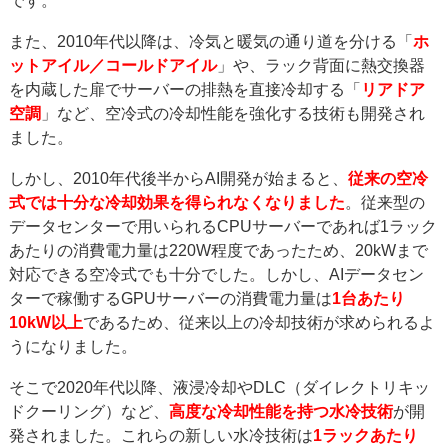
です。
また、2010年代以降は、冷気と暖気の通り道を分ける「
ホ
ットアイル／コールドアイル
」や、ラック背面に熱交換器
を内蔵した扉でサーバーの排熱を直接冷却する「
リアドア
空調
」など、空冷式の冷却性能を強化する技術も開発され
ました。
しかし、2010年代後半からAI開発が始まると、
従来の空冷
式では十分な冷却効果を得られなくなりました
。従来型の
データセンターで用いられるCPUサーバーであれば1ラック
あたりの消費電力量は220W程度であったため、20kWまで
対応できる空冷式でも十分でした。しかし、AIデータセン
ターで稼働するGPUサーバーの消費電力量は
1台あたり
10kW以上
であるため、従来以上の冷却技術が求められるよ
うになりました。
そこで2020年代以降、液浸冷却やDLC（ダイレクトリキッ
ドクーリング）など、
高度な冷却性能を持つ水冷技術
が開
発されました。これらの新しい水冷技術は
1ラックあたり