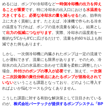
めるには、ポンプや冷却塔など
一時側冷却機の出力を抑え
ることが重要
です。特に冷却水の出入口における
水温差を
大きくすると、必要な冷却水の量を減らせる
ため、効率向
上に大きく貢献します。たとえば、冷凍機で作られる冷水
の温度を下げれば、ポンプの送水流量を減らし、結果とし
て
出力の低減につながります
。実際、冷却水の温度差を一
般的な5℃から8℃に広げるだけで、流量を約60％以上も削
減できた例もあります。
しかし、一次側冷却機に内臓されたポンプは一定の流速で
しか運転できず、流量にも限界があります。そのため、冷
却水の出入口の水温差に合わせて流量を柔軟に調整したい
場合、
外付けのポンプの導入が必要
です。加えて、
一次側
と二次設備側の責任分岐点にあたるポンプが規格化されて
いない
ということも課題となっており、どのように導入す
ればよいか悩むケースも少なくありません。
こうした課題に対する有効な解決策として注目されている
のが、
株式会社バーテックが提供するポンプシステム「BP