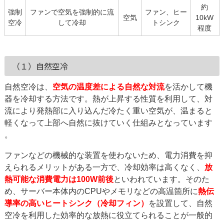
約
強制
ファンで空気を強制的に流
ファン、ヒー
空気
10kW
空冷
して冷却
トシンク
程度
（１）自然空冷
自然空冷は、
空気の温度差による自然な対流
を活かして機
器を冷却する方法です。熱が上昇する性質を利用して、対
流により発熱部に入り込んだ冷たく重い空気が、温まると
軽くなって上部へ自然に抜けていく仕組みとなっています​
。
ファンなどの機械的な装置を使わないため、電力消費を抑
えられるメリットがある一方で、冷却効率は高くなく、
放
熱可能な消費電力は100W前後
といわれています。そのた
め、サーバー本体内のCPUやメモリなどの高温箇所に
熱伝
導率の高いヒートシンク（冷却フィン）
を設置して、自然
空冷を利用した効率的な放熱に役立てられることが一般的