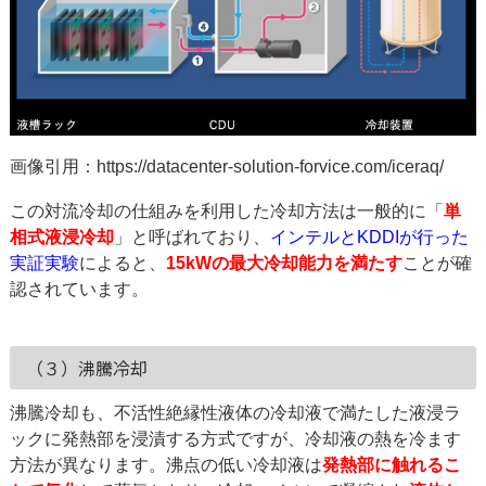
画像引用：
https://datacenter-solution-forvice.com/iceraq/
この対流冷却の仕組みを利用した冷却方法は一般的に「
単
相式液浸冷却
」と呼ばれており、
インテルとKDDIが行った
実証実験
によると、
15kWの最大冷却能力を満たす
ことが確
認されています。
（３）沸騰冷却
沸騰冷却も、不活性絶縁性液体の冷却液で満たした液浸ラ
ックに発熱部を浸漬する方式ですが、冷却液の熱を冷ます
方法が異なります。沸点の低い冷却液は
発熱部に触れるこ