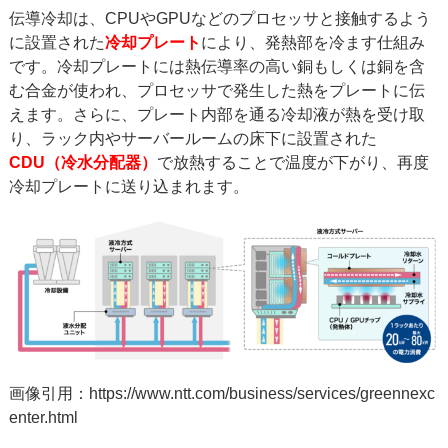
伝導冷却は、CPUやGPUなどのプロセッサと接触するよう
に設置された
冷却プレート
により、発熱部を冷ます仕組み
です。冷却プレートには熱伝導率の高い銅もしくは銅を含
む合金が使われ、プロセッサで発生した熱をプレートに伝
えます。さらに、プレート内部を通る冷却液が熱を受け取
り、ラック内やサーバールームの床下に設置された
CDU（冷水分配器）
で放熱することで温度が下がり、再度
冷却プレートに送り込まれます。
画像引用：
https://www.ntt.com/business/services/greennexc
enter.html