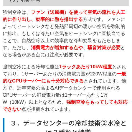
強制空冷は、
ファン（送風機）を使って空気の流れを人工
的に作り出し、効率的に熱を排出する
方式です。ファンに
よってヒートシンクなど発熱部周辺の暖かい空気を強制的
に排出、もしくは冷たい空気をヒートシンクに直接当てる
ことで、自然空冷以上の効率的な冷却効果をもたらしま
す。ただし、
消費電力が増加する点や、騒音対策が必要
と
なる場合がある点には注意が必要です​。
強制空冷による冷却性能は
1ラックあたり10kW程度
とされ
ており、1サーバーあたりの消費電力量が220W程度の
一般
的なCPUサーバーにも十分対応できる
とされています。他
方で、近年需要の高まるAIデータセンターで使用される
GPUサーバーの消費電力量は1サーバーあたり1万
W（10kW）以上となるため、
強制空冷をもってしても対応
できない
点が指摘されています。
３．データセンターの冷却技術②水冷と
は？種類と特徴