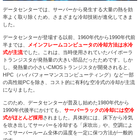
データセンターでは、サーバーから発生する大量の熱を効
率よく取り除くため、さまざまな冷却技術が進化してきま
した。
データセンターが登場する以前、1960年代から1990年代前
半までは、
メインフレームコンピュータの冷却方法は水冷
式が主流
でした。これは、当時使用されていたバイポーラ
トランジスタが発熱量の大きい部品だったためです。しか
し、発熱量の小さいCMOSトランジスタが開発されると、
HPC（ハイパフォーマンスコンピューティング）など一部
の高性能PCを除き、コスト的に有利な空冷式の冷却が主流
になりました。
このため、データセンターが普及し始めた1980年代から
1990年代後半にかけても、
サーバーラックの冷却には空冷
式がほとんど採用
されました。具体的には、床下から冷気
を吹き出してサーバーを冷却する「床吹出」や、空調によ
ってサーバールーム全体の温度を一定に保つ方法が一般的