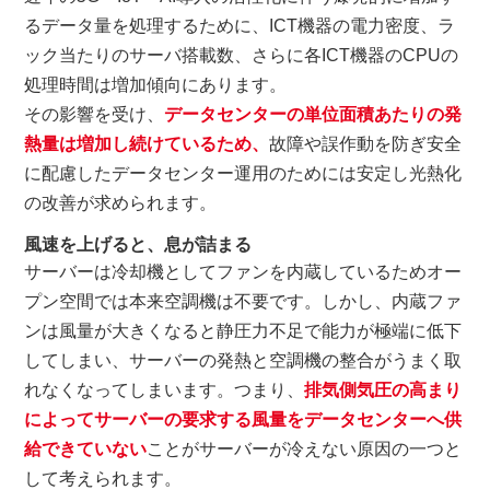
るデータ量を処理するために、ICT機器の電力密度、ラ
ック当たりのサーバ搭載数、さらに各ICT機器のCPUの
処理時間は増加傾向にあります。
その影響を受け、
データセンターの単位面積あたりの発
熱量は増加し続けているため、
故障や誤作動を防ぎ安全
に配慮したデータセンター運用のためには安定し光熱化
の改善が求められます。
風速を上げると、息が詰まる
サーバーは冷却機としてファンを内蔵しているためオー
プン空間では本来空調機は不要です。しかし、内蔵ファ
ンは風量が大きくなると静圧力不足で能力が極端に低下
してしまい、サーバーの発熱と空調機の整合がうまく取
れなくなってしまいます。つまり、
排気側気圧の高まり
によってサーバーの要求する風量をデータセンターへ供
給できていない
ことがサーバーが冷えない原因の一つと
して考えられます。