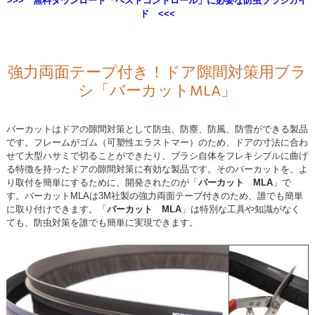
>>> 無料ダウンロード「ペストコントロール」に必要な防虫ブラシガイ
ド <<<
強力両面テープ付き！ドア隙間対策用ブラ
シ「バーカットMLA」
バーカットはドアの隙間対策として防虫、防塵、防風、防雪ができる製品
です。フレームがゴム（可塑性エラストマー）のため、ドアの寸法に合わ
せて大型ハサミで切ることができたり、ブラシ自体をフレキシブルに曲げ
る特徴を持ったドアの隙間対策に有効な製品です。そのバーカットを、よ
り取付を簡単にするために、開発されたのが「
バーカット MLA
」で
す。バーカットMLAは3M社製の強力両面テープ付きのため、誰でも簡単
に取り付けできます。「
バーカット MLA
」は特別な工具や知識がなく
ても、防虫対策を誰でも簡単に実現できます。