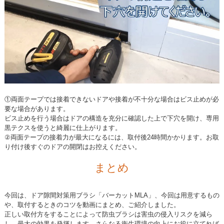
①両面テープでは接着できないドアや接着が不十分な場合はビス止めが必
要な場合があります。
ビス止めを行う場合はドアの構造を充分に確認した上で下穴を開け、専用
黒テクスを使うと綺麗に仕上がります。
②両面テープの接着力が最大になるには、取付後24時間かかります。お取
り付け後すぐのドアの開閉はお控えください。
まとめ
今回は、ドア隙間対策用ブラシ「バーカットMLA」、今回は用意するもの
や、取付するときのコツを動画にまとめ、ご紹介しました。
正しい取付方をすることによって防虫ブラシは害虫の侵入リスクを減ら
し、最大の効果を発揮します。さらなる衛生環境の向上にお役に立てれば