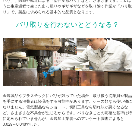
バリ」、鍛蔵や転造による「塑性変形バリ」など、さまざまです。このよ
うに生産過程で生じた出っ張りやギザギザなどを取り除く作業が「バリ取
り」で、製品に求められる基本的な品質となります。
バリ取りを行わないとどうなる？
金属製品やプラスチックにバリが残っていた場合、取り扱う従業員や製品
を手にする消費者は怪我をする可能性があります。ケース類なら使い物に
なりません。電気製品ならショート、切削工具なら切れ味が悪くなるな
ど、さまざまな不具合が生じるからです。バリなきことの明確な基準は特
に定められていませんが、金属加工業者へのアンケート調査によると
0.029～0.048でした。