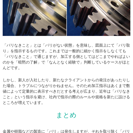
「バリなきこと」とは「バリがない状態」を意味し、図面上にて「バリ取
り」を指示するものです。これまでは一般的に細かく指示をしなくても
「バリなきこと」で通じますが、加工する側としてはどこまでやればよい
のかを「暗黙の了解」で「なんとなく経験で」判断しているケースがほと
んどです。
しかし、新人が入社したり、新たなクライアントからの発注があったりし
た場合、トラブルにつながりかねません。そのため加工指示はあくまで数
値によって定量的に表示すべきだとする考えが広まり、近年は「バリなき
こと」という指示を避け、社内で指示の際のルールや規格を新たに設ける
ところが増えています。
まとめ
金属や樹脂などの製造に「バリ」は発生しますが、それを取り除く「バリ