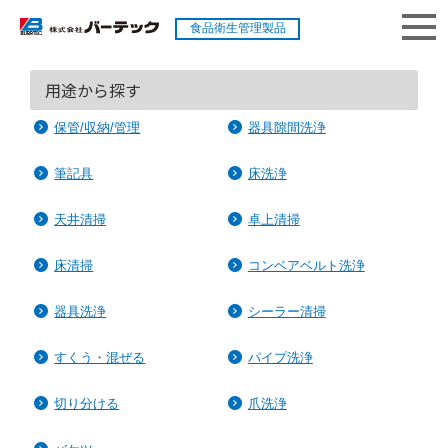
食品衛生管理製品
用途から探す
保管/収納/管理
器具隙間洗浄
筆記具
床洗浄
天井清掃
卓上清掃
床清掃
コンベアベルト洗浄
器具洗浄
シーラー清掃
すくう・混ぜる
パイプ洗浄
切り分ける
爪洗浄