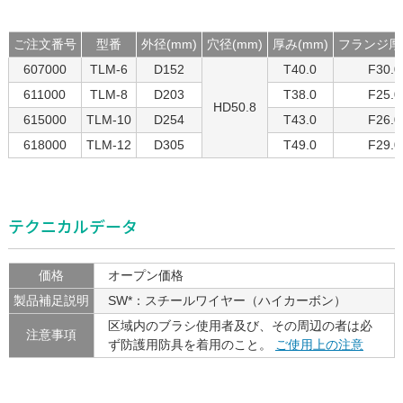
ご注文番号
型番
外径(mm)
穴径(mm)
厚み(mm)
フランジ厚(
607000
TLM-6
D152
T40.0
F30.0
611000
TLM-8
D203
T38.0
F25.0
HD50.8
615000
TLM-10
D254
T43.0
F26.0
618000
TLM-12
D305
T49.0
F29.0
テクニカルデータ
価格
オープン価格
製品補足説明
SW*：スチールワイヤー（ハイカーボン）
区域内のブラシ使用者及び、その周辺の者は必
注意事項
ず防護用防具を着用のこと。
ご使用上の注意