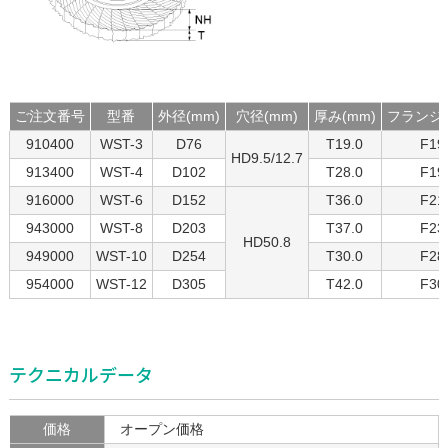
ご注文番号
型番
外径(mm)
穴径(mm)
厚み(mm)
フランジ厚
910400
WST-3
D76
T19.0
F19
HD9.5/12.7
913400
WST-4
D102
T28.0
F19
916000
WST-6
D152
T36.0
F21
943000
WST-8
D203
T37.0
F23
HD50.8
949000
WST-10
D254
T30.0
F28
954000
WST-12
D305
T42.0
F30
テクニカルデータ
価格
オープン価格