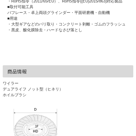
・RoHS指令（2011/65/EU）、RoHS指令((EU)2015/863)対応製品
■取付可能工具
バフレース・卓上両頭グラインダー・平面研磨機・自動機
■用途
・大型ギアなどのバリ取り・コンクリート剥離・ゴムのフラッシュ
・黒皮、酸化膜除去・ハードなさび落とし
商品情報
ワイラー
デュアライフ ノット型（ヒネリ）
ホイルブラシ