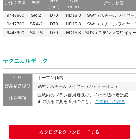
外径
穴径
ご注文番号
型番
ブラシ材質
（mm）
（mm）
9447600
SR-2
D70
HD15.8
SW*（スチールワイヤー
9447700
SRA-2
D70
HD15.8
SW*（スチールワイヤー
9448900
SR-2S
D70
HD15.8
SUS（ステンレスワイヤー
テクニカルデータ
価格
オープン価格
製品補足説明
SW*：スチールワイヤー（ハイカーボン）
区域内のブラシ使用者及び、その周辺の者は必
注意事項
ず防護用防具を着用のこと。
ご使用上の注意
カタログをダウンロードする