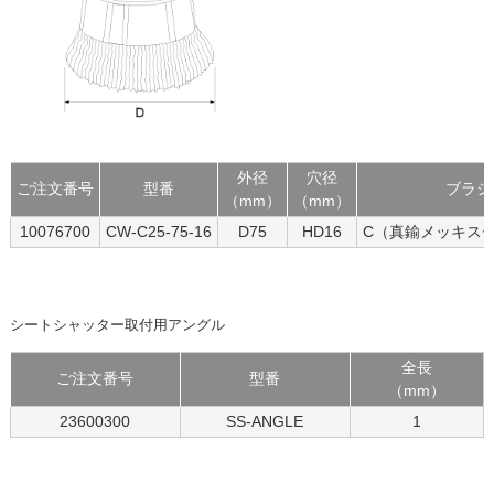
外径
穴径
ご注文番号
型番
ブラシ
（mm）
（mm）
10076700
CW-C25-75-16
D75
HD16
C（真鍮メッキス
シートシャッター取付用アングル
全長
ご注文番号
型番
（mm）
23600300
SS-ANGLE
1