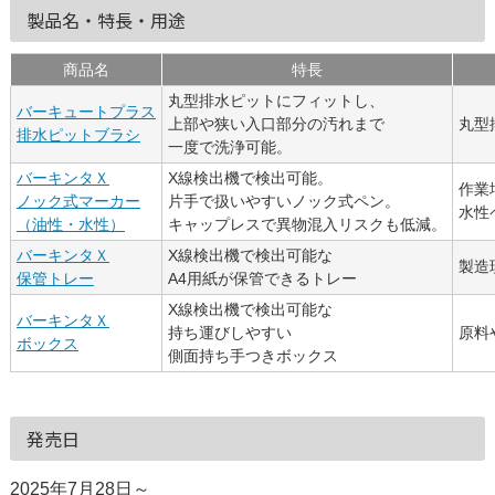
製品名・特長・用途
商品名
特長
丸型排水ピットにフィットし、
バーキュートプラス
上部や狭い入口部分の汚れまで
丸型
排水ピットブラシ
一度で洗浄可能。
バーキンタＸ
X線検出機で検出可能。
作業
ノック式マーカー
片手で扱いやすいノック式ペン。
水性
（油性・水性）
キャップレスで異物混入リスクも低減。
バーキンタＸ
X線検出機で検出可能な
製造
保管トレー
A4用紙が保管できるトレー
X線検出機で検出可能な
バーキンタＸ
持ち運びしやすい
原料
ボックス
側面持ち手つきボックス
発売日
2025年7月28日～