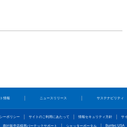
ト情報
ニュースリリース
サステナビリティ
シーポリシー
サイトのご利用にあたって
情報セキュリティ方針
サ
Burrtec USA
商社販売店様用バーテックサポート
シャッターポータル